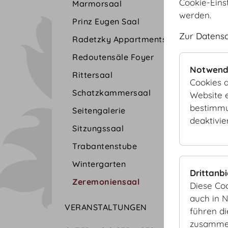
Cookie-Eins
Marmorsaal
werden.
Prinz Eugen Saal
Zur Datens
Radetzky Appartments
Redoutensäle Foyer
Notwend
Rittersaal
Cookies d
Schatzkammersaal
Website e
bestimmu
Seitengalerie
deaktivie
Sitzungssaal
Trabantenstube
Wintergarten
Drittanb
Zeremoniensaal
Diese Co
auch in 
VERANSTALTUNGEN
führen d
zusammen