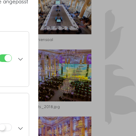
te angepasst
Zeremoniensaal
Highlights_2018.jpg