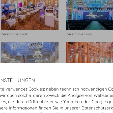
Zeremoniensaal
Zeremoniensaal
INSTELLUNGEN
te verwendet Cookies: neben technisch notwendigen Co
Zeremoniensaal
Zeremoniensaal
ir auch solche, deren Zweck die Analyse von Webseite
kies, die durch Drittanbieter wie Youtube oder Google ge
ere Informationen finden Sie in unserer Datenschutzerk