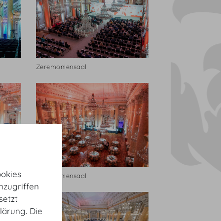
Zeremoniensaal
okies
Zeremoniensaal
nzugriffen
setzt
lärung. Die