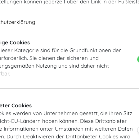
tellungen können jederzeit über den Link in der Fußleis
chutzerklärung
Zeremoniensaal
Zeremoniensaal
ige Cookies
ieser Kategorie sind für die Grundfunktionen der
rforderlich. Sie dienen der sicheren und
ngsgemäßen Nutzung und sind daher nicht
rbar.
ieter Cookies
Zeremoniensaal Bankett
Zeremoniensaal
okies werden von Unternehmen gesetzt, die ihren Sitz
Nicht-EU-Ländern haben können. Diese Drittanbieter
ie Informationen unter Umständen mit weiteren Daten
. Durch Deaktivieren der Drittanbieter Cookies wird