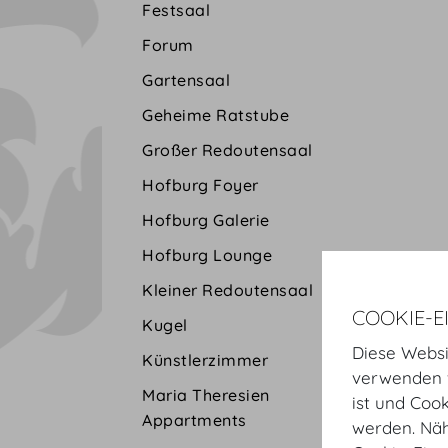
Festsaal
Forum
Gartensaal
Geheime Ratstube
Großer Redoutensaal
Hofburg Foyer
Hofburg Galerie
Hofburg Lounge
Kleiner Redoutensaal
COOKIE-E
Kugel
Diese Websi
Künstlerzimmer
verwenden w
Maria Theresien
ist und Coo
Appartments
werden. Näh