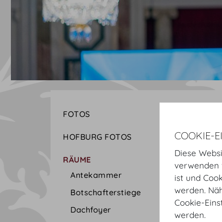
FOTOS
COOKIE-E
HOFBURG FOTOS
Diese Websi
RÄUME
verwenden w
Antekammer
ist und Coo
werden. Näh
Botschafterstiege
Cookie-Eins
Dachfoyer
werden.