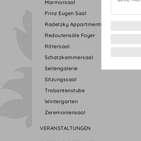
Marmorsaal
Prinz Eugen Saal
Radetzky Appartments
Redoutensäle Foyer
Rittersaal
Schatzkammersaal
Seitengalerie
Sitzungssaal
Trabantenstube
Wintergarten
Zeremoniensaal
VERANSTALTUNGEN