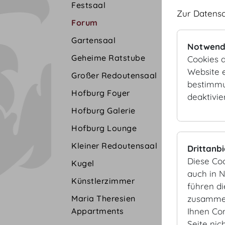
Festsaal
Zur Datens
Forum
Gartensaal
Notwend
Geheime Ratstube
Cookies d
Website e
Großer Redoutensaal
bestimmu
Hofburg Foyer
deaktivie
Hofburg Galerie
Hofburg Lounge
Kleiner Redoutensaal
Drittanb
Diese Co
Kugel
auch in 
Künstlerzimmer
führen d
zusammen
Maria Theresien
Ihnen Co
Appartments
Seite nic