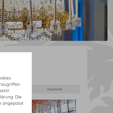
okies
nzugriffen
setzt
lärung. Die
te angepasst