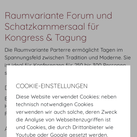
Raumvariante Forum und
Schatzkammersaal für
Kongress & Tagung
Die Raumvariante Parterre ermöglicht Tagen im
Spannungsfeld zwischen Tradition und Moderne. Sie
ist ideal für Konferenzen für 250 bis 300 Personen
sowie exklusive Ausstellungen im Herzen von Wien.
COOKIE-EINSTELLUNGEN
DETAILS
Diese Website verwendet Cookies: neben
Eingang: Heldenplatz oder Schweizerhof
technisch notwendigen Cookies
Hauptsaal: Forum und weitere Säle
verwenden wir auch solche, deren Zweck
Fläche:
1.094
m²
/
sqft
die Analyse von Webseitenzugriffen ist
und Cookies, die durch Drittanbieter wie
ANFRAGE/KONTAKT
Youtube oder Google gesetzt werden.