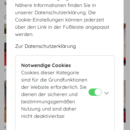
vienna@hofburg.com
Nähere Informationen finden Sie in
unserer Datenschutzerklärung. Die
GALERIE
Cookie-Einstellungen können jederzeit
über den Link in der Fußleiste angepasst
werden.
Zur Datenschutzerklärung
Notwendige Cookies
Forum
Forum
Cookies dieser Kategorie
sind für die Grundfunktionen
der Website erforderlich. Sie
dienen der sicheren und
bestimmungsgemäßen
Nutzung und sind daher
nicht deaktivierbar.
Forum
Prinz Eugen Saal