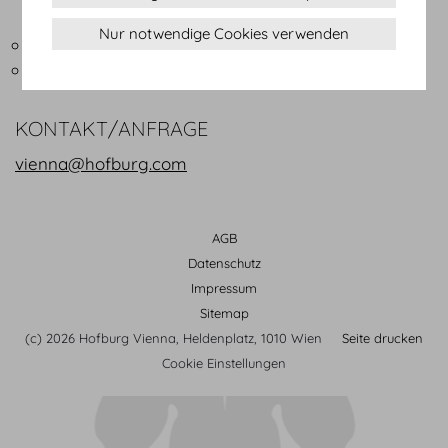
Veranstaltungsapps
Nur notwendige Cookies verwenden
Ü-Wagen Anschlusskasten
Wegeleitsystem
KONTAKT/ANFRAGE
vienna@hofburg.com
AGB
Datenschutz
Impressum
Sitemap
(c) 2026 Hofburg Vienna, Heldenplatz, 1010 Wien
Seite drucken
Cookie Einstellungen