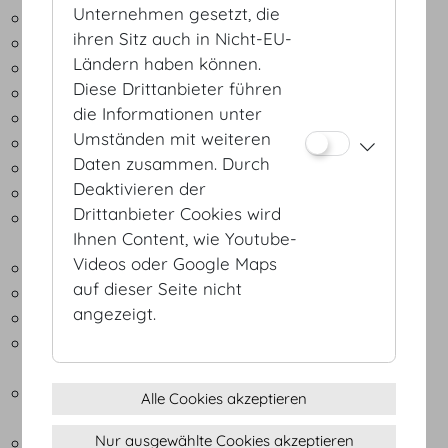
Unternehmen gesetzt, die
Beschallungsanlagen (Line-Array, D&B/JBL)
ihren Sitz auch in Nicht-EU-
Whole Hog Lichtmischpult
Ländern haben können.
Moving-Heads (Vari-Lite)
Diese Drittanbieter führen
Led-Effektlicht
die Informationen unter
Projektionstechnik
Umständen mit weiteren
Videoinformationssystem
Daten zusammen. Durch
Videoüberwachungssystem
Deaktivieren der
Symmetrische Internet Standleitung bis 1 Gbit/s
Drittanbieter Cookies wird
Redundante Internetleitung und höhere
Ihnen Content, wie Youtube-
Geschwindigkeiten auf Anfrage
Videos oder Google Maps
LWL/Ethernet-Verkabelung
auf dieser Seite nicht
Gesicherte Leitungen mit Ausfallsicherheit
angezeigt.
Umfangreiche IT Security bei Veranstaltungen
Free, Premium und Highperformance WLAN im
gesamten Haus
Digitale Interaktivität wie Livevoting und
Alle Cookies akzeptieren
Teilnehmerbefragungen
Nur ausgewählte Cookies akzeptieren
Indoor Location Based System für