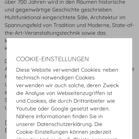
über 700 Jahren wird in den Räumen historische
und gegenwärtige Geschichte geschrieben.
Multifunktional eingerichtete Säle, Architektur im
Spannungsfeld von Tradition und Moderne, State-of-
the-Art-Veranstaltungstechnik sowie das
kundenorientierte, persönliche Service machen das
Kongresszentrum zum Center of Excellence.
COOKIE-EINSTELLUNGEN
Die Lage im Zentrum Wiens ist ein weiteres
Alleinstellungsmerkmal. Kulturelle Einrichtungen wie
Diese Website verwendet Cookies: neben
Museen, Staatsoper und Theater, aber auch einige
technisch notwendigen Cookies
Universitäten sind nur in wenige Gehminuten
verwenden wir auch solche, deren Zweck
entfernt. Genauso liegen Hotels, Restaurants und
die Analyse von Webseitenzugriffen ist
Shopping-Möglichkeiten in unmittelbarer
und Cookies, die durch Drittanbieter wie
Umgebung. Genau hier schlägt das Herz Europas.
Youtube oder Google gesetzt werden.
Nähere Informationen finden Sie in
DAS KONFERENZZENTRUM AUF EINEN
unserer Datenschutzerklärung. Die
BLICK
Cookie-Einstellungen können jederzeit