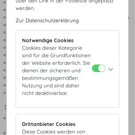
über den Link in der Fußleiste angepasst
17.000 m² Veranstaltungsfläche
werden.
Kapazität für 50 bis 4.900 Personen
35 Veranstaltungsräume für 50 bis 1.300 Personen
Zur Datenschutzerklärung
Ausstellungsflächen
Büros und Nebenräume
Presseräume
Notwendige Cookies
Gastronomiebereiche
Cookies dieser Kategorie
Garderobe- und Aufenthaltsräume
sind für die Grundfunktionen
Parkplatz
der Website erforderlich. Sie
4 Haupteingänge
dienen der sicheren und
6 Aufzüge
bestimmungsgemäßen
3 Frachtenaufzüge
Nutzung und sind daher
Erste-Hilfe-Station
nicht deaktivierbar.
DIE VERANSTALTUNGSTECHNIK
Eingebaute und mobile
Drittanbieter Cookies
Simultandolmetschanlagen
Diese Cookies werden von
Digitale Tonmischpulte inkl. Digitales Multicore