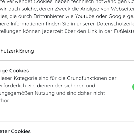
te verwendet Cookies: neben technisch notwendigen Co
ir auch solche, deren Zweck die Analyse von Webseite
kies, die durch Drittanbieter wie Youtube oder Google ge
ere Informationen finden Sie in unserer Datenschutzerk
tellungen können jederzeit über den Link in der Fußleis
chutzerklärung
Startseite
Räume
Mezzanin
Hofburg Redoutensäle
Untere Lo
ige Cookies
ieser Kategorie sind für die Grundfunktionen der
Untere Lounge
Setup
rforderlich. Sie dienen der sicheren und
ngsgemäßen Nutzung und sind daher nicht
rbar.
Untere Lounge
Der Raum lädt ein zu Kaffeepausen, kleinen Meetings,
ieter Cookies
DETAILS
KEYFACTS