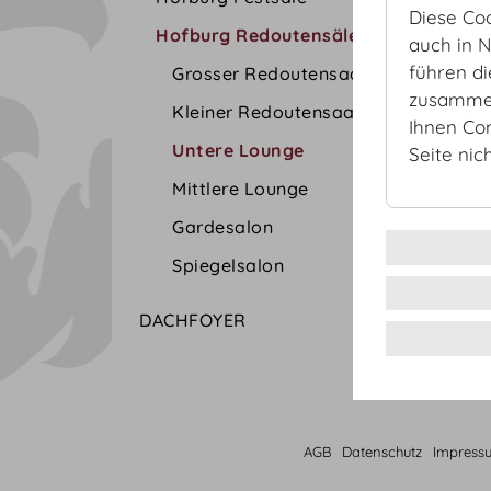
Diese Co
Hofburg Redoutensäle
auch in 
führen d
Grosser Redoutensaal
zusammen
Kleiner Redoutensaal
Ihnen Co
Untere Lounge
Seite nic
Mittlere Lounge
Gardesalon
Spiegelsalon
DACHFOYER
AGB
Datenschutz
Impress