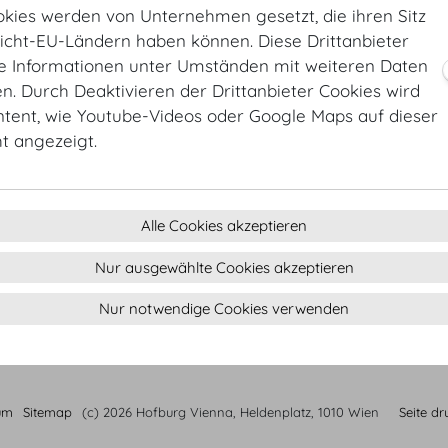
okies werden von Unternehmen gesetzt, die ihren Sitz
Sesselreihen: 70 Pax
Länge
11
m
/
ft
Nicht-EU-Ländern haben können. Diese Drittanbieter
Klassenzimmer: 40 Pax
Breite
8
m
/
ft
ie Informationen unter Umständen mit weiteren Daten
Bankett: 70 Pax
Höhe
4
m
/
ft
. Durch Deaktivieren der Drittanbieter Cookies wird
Fläche
88
m²
/
sqft
ntent, wie Youtube-Videos oder Google Maps auf dieser
ht angezeigt.
KONTAKT
vienna@hofburg.com
Alle Cookies akzeptieren
Nur ausgewählte Cookies akzeptieren
Nur notwendige Cookies verwenden
um
Sitemap
(c) 2026 Hofburg Vienna, Heldenplatz, 1010 Wien
Seite d