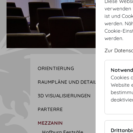
Diese Websi
verwenden w
ist und Coo
werden. Näh
Cookie-Eins
werden.
Zur Datens
ORIENTIERUNG
Notwend
Cookies d
RAUMPLÄNE UND DETAILS
Website e
bestimmu
3D VISUALISIERUNGEN
deaktivie
PARTERRE
MEZZANIN
Drittanb
Hofburg Festsäle