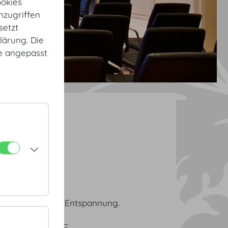
okies
nzugriffen
setzt
lärung. Die
te angepasst
unge
 Gesprächen und Entspannung.
PLÄNE