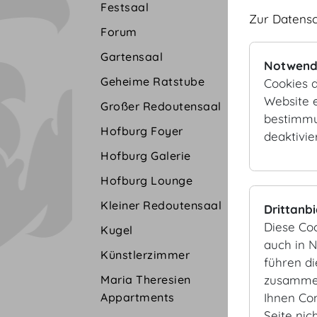
Festsaal
Zur Datens
Forum
Gartensaal
Notwend
Geheime Ratstube
Cookies d
Website e
Großer Redoutensaal
bestimmu
Hofburg Foyer
deaktivie
Hofburg Galerie
Hofburg Lounge
Kleiner Redoutensaal
Drittanb
Diese Co
Kugel
auch in 
Künstlerzimmer
führen d
zusammen
Maria Theresien
Ihnen Co
Appartments
Seite nic