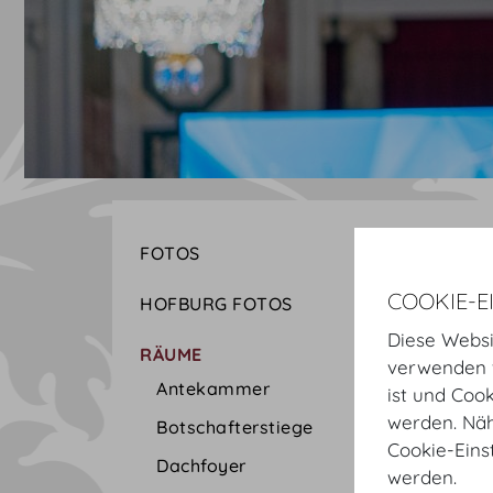
FOTOS
COOKIE-E
HOFBURG FOTOS
Diese Websi
RÄUME
verwenden w
Antekammer
ist und Coo
werden. Näh
Botschafterstiege
Cookie-Eins
Dachfoyer
werden.