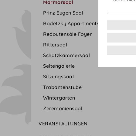
Marmorsaal
Prinz Eugen Saal
Radetzky Appartments
Redoutensäle Foyer
Rittersaal
Schatzkammersaal
Seitengalerie
Sitzungssaal
Trabantenstube
Wintergarten
Zeremoniensaal
VERANSTALTUNGEN