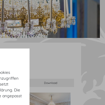
okies
nzugriffen
setzt
lärung. Die
te angepasst