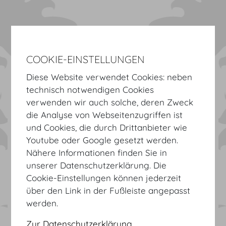
COOKIE-EINSTELLUNGEN
Diese Website verwendet Cookies: neben
technisch notwendigen Cookies
verwenden wir auch solche, deren Zweck
Willkommen im
die Analyse von Webseitenzugriffen ist
Kongresszentrum Hofburg.
und Cookies, die durch Drittanbieter wie
Youtube oder Google gesetzt werden.
Nähere Informationen finden Sie in
INTERNATIONALES KONGRESS- UND
unserer Datenschutzerklärung. Die
VERANSTALTUNGSZENTRUM
Cookie-Einstellungen können jederzeit
HOFBURG
über den Link in der Fußleiste angepasst
IM HERZEN DER STADT.
werden.
Virtuelle Tour
Zur Datenschutzerklärung