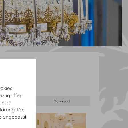
okies
nzugriffen
setzt
lärung. Die
te angepasst