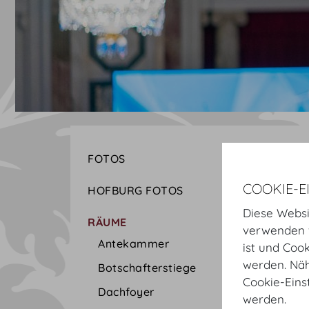
FOTOS
COOKIE-E
HOFBURG FOTOS
Diese Websi
RÄUME
verwenden w
Antekammer
ist und Coo
werden. Näh
Botschafterstiege
Cookie-Eins
Dachfoyer
werden.