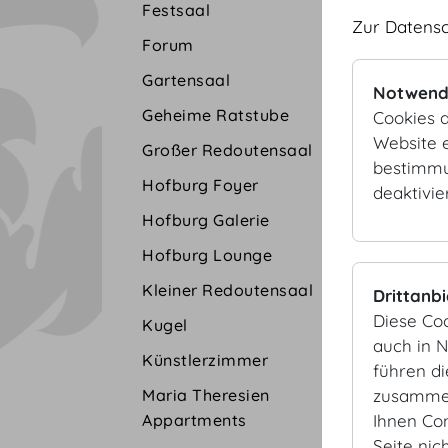
Festsaal
Zur Datens
Forum
Gartensaal
Notwend
Geheime Ratstube
Cookies d
Website e
Großer Redoutensaal
bestimmu
Hofburg Foyer
deaktivie
Hofburg Galerie
Hofburg Lounge
Kleiner Redoutensaal
Drittanb
Diese Co
Kugel
auch in 
Künstlerzimmer
führen d
zusammen
Maria Theresien
Ihnen Co
Appartments
Seite nic