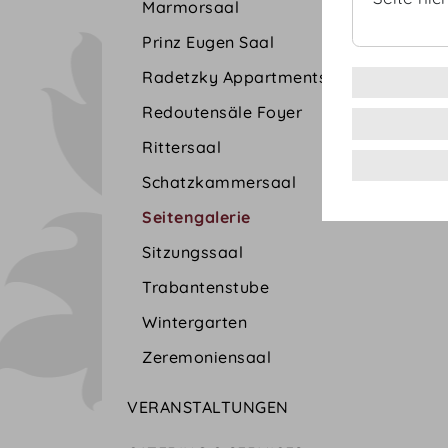
Marmorsaal
Prinz Eugen Saal
Radetzky Appartments
Redoutensäle Foyer
Rittersaal
Schatzkammersaal
Seitengalerie
Sitzungssaal
Trabantenstube
Wintergarten
Zeremoniensaal
VERANSTALTUNGEN