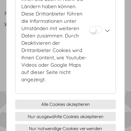
Ländern haben können.
KONTAKT
Diese Drittanbieter führen
die Informationen unter
vienna@hofburg.com
Umständen mit weiteren
Daten zusammen. Durch
Deaktivieren der
AGB
Drittanbieter Cookies wird
Datenschutz
Ihnen Content, wie Youtube-
Impressum
Videos oder Google Maps
Sitemap
auf dieser Seite nicht
(c) 2026 Hofburg Vienna, Heldenplatz, 1010 Wien
Seite drucken
angezeigt.
Cookie Einstellungen
Alle Cookies akzeptieren
Nur ausgewählte Cookies akzeptieren
Nur notwendige Cookies verwenden