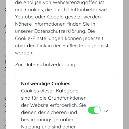
KULINARISCHE GENÜSSE AUF JEDEM
die Analyse von Webseitenzugriffen ist
BANKETT UND IN DER LUFT
und Cookies, die durch Drittanbieter wie
Youtube oder Google gesetzt werden.
Nähere Informationen finden Sie in
Als österreichisches, börsennotiertes Unternehmen
unserer Datenschutzerklärung. Die
mit den drei Geschäftsbereichen Airline Catering,
Cookie-Einstellungen können jederzeit
internationales Event Catering und Restaurants,
über den Link in der Fußleiste angepasst
Lounges & Hotel bieten wir Gourmet Entertainment
werden.
auf der ganzen Welt. Wir betreiben 32 Locations in
12 Ländern auf 3 Kontinenten, um die höchsten
Zur Datenschutzerklärung
Standards im Produkt- sowie Service-Bereich
umsetzen zu können. Wir veredeln Altbewährtes,
entwickeln das Unbekannte und wachsen konstant
Notwendige Cookies
– manchmal stärker und schneller, als wir es selbst
Cookies dieser Kategorie
erwartet hätten. Die wichtigste Zutat des
sind für die Grundfunktionen
Geheimrezeptes unseres Erfolgs sind unsere
der Website erforderlich. Sie
Mitarbeiter und Mitarbeiterinnen – alle geprägt
dienen der sicheren und
durch eine eigene, starke Persönlichkeit und
bestimmungsgemäßen
Gastgeber aus Leidenschaft.
Nutzung und sind daher