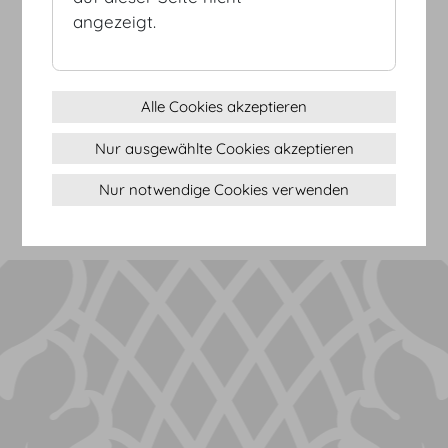
angezeigt.
AGB
Alle Cookies akzeptieren
Datenschutz
Nur ausgewählte Cookies akzeptieren
Impressum
Sitemap
Nur notwendige Cookies verwenden
(c) 2026 Hofburg Vienna, Heldenplatz, 1010 Wien
Seite drucken
Cookie Einstellungen