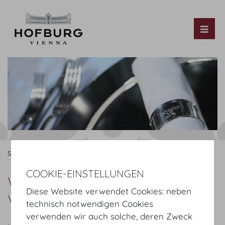
Tog
Startseite
Organisieren
Catering
DO & CO
COOKIE-EINSTELLUNGEN
WILLKOMMEN IN DER WELT
Diese Website verwendet Cookies: neben
VON DO & CO
technisch notwendigen Cookies
verwenden wir auch solche, deren Zweck