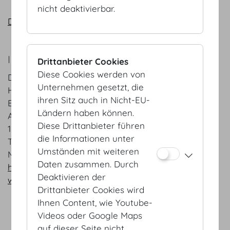
nicht deaktivierbar.
DO & CO auf Instagram
IHR ANSPRECHPARTNER:
Drittanbieter Cookies
Diese Cookies werden von
DO & CO Event Austria GmbH
Unternehmen gesetzt, die
Herr Dawid Groiss
ihren Sitz auch in Nicht-EU-
Event Catering
Ländern haben können.
Akademiestrasse/Mahlerstrasse 9
Diese Drittanbieter führen
1010 Wien
die Informationen unter
T +43 1 / 74 000
Umständen mit weiteren
M +43 664 80777 1564
Daten zusammen. Durch
hofburgvienna@doco.com
Deaktivieren der
www.doco.com
Drittanbieter Cookies wird
Ihnen Content, wie Youtube-
Videos oder Google Maps
auf dieser Seite nicht