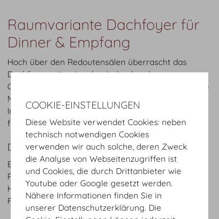
Raumvariante Dachfoyer für
Dinner & Empfang
Hoch über den Redoutensälen überrascht das
Dachfoyer mit seiner beeindruckenden
Glasarchitektur und atemberaubenden Blick auf die
Michaelerkuppel und die Dächer der Wiener
COOKIE-EINSTELLUNGEN
Innenstadt. Es lädt zu exklusiven Veranstaltungen
Diese Website verwendet Cookies: neben
für bis zu 250 Personen ein.
technisch notwendigen Cookies
DETAILS
verwenden wir auch solche, deren Zweck
die Analyse von Webseitenzugriffen ist
Eingang: Josefsplatz / Redoutensäle, Große
und Cookies, die durch Drittanbieter wie
Redoutenstiege
Youtube oder Google gesetzt werden.
Hauptsaal: Dachfoyer und weitere Säle
Nähere Informationen finden Sie in
Fläche:
840
m²
/
sqft
unserer Datenschutzerklärung. Die