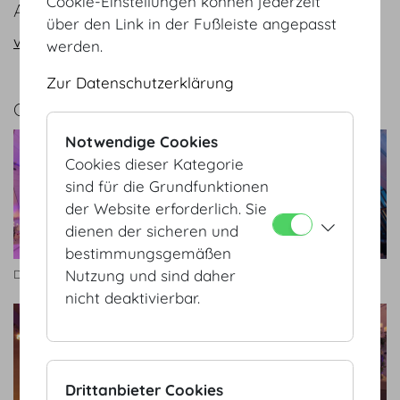
Cookie-Einstellungen können jederzeit
ANFRAGE/KONTAKT
über den Link in der Fußleiste angepasst
vienna@hofburg.com
werden.
Zur Datenschutzerklärung
GALERIE
Notwendige Cookies
Cookies dieser Kategorie
sind für die Grundfunktionen
der Website erforderlich. Sie
dienen der sicheren und
bestimmungsgemäßen
Nutzung und sind daher
Dachfoyer Stehempfang
Dachfoyer
nicht deaktivierbar.
Drittanbieter Cookies