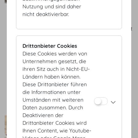
Menschen in Staunen
Nutzung und sind daher
versetzen und es sind die
nicht deaktivierbar.
kleinen Details, die Ihre
Gäste verblüffen. Niemals ist
uns eine Veranstaltung zu
klein – kaum ein Event zu
Drittanbieter Cookies
groß. Wir kreieren
Diese Cookies werden von
einzigartige Arrangements
Unternehmen gesetzt, die
und erschaffen
ihren Sitz auch in Nicht-EU-
außergewöhnlich schöne
Ländern haben können.
Momente für Ihre Augen,
Diese Drittanbieter führen
Sinne und Ihre Seele.
die Informationen unter
zum Service Partner
Umständen mit weiteren
Daten zusammen. Durch
Deaktivieren der
Plantical GmbH
Drittanbieter Cookies wird
decor @ events -
Ihnen Content, wie Youtube-
Prachtvolle