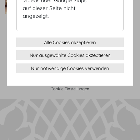
Videos oder Google Maps
Grünpflanzendekoration für
auf dieser Seite nicht
Ihre Veranstaltung!
angezeigt.
zum Service Partner
Alle Cookies akzeptieren
AGB
Nur ausgewählte Cookies akzeptieren
Datenschutz
Impressum
Nur notwendige Cookies verwenden
Sitemap
(c) 2026 Hofburg Vienna, Heldenplatz, 1010 Wien
Seite drucken
Cookie Einstellungen