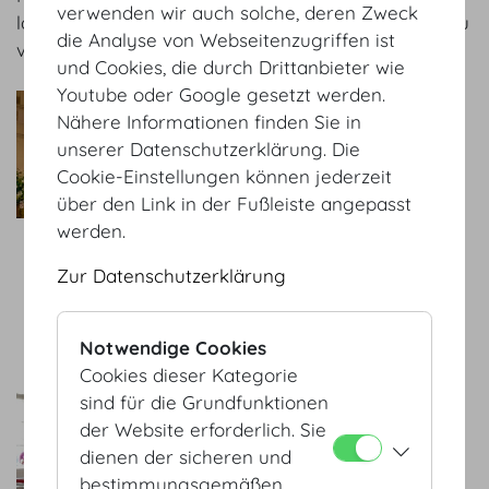
verwenden wir auch solche, deren Zweck
lassen die Prunkräume der historischen Residenz zu
die Analyse von Webseitenzugriffen ist
voller Schönheit erblühen.
und Cookies, die durch Drittanbieter wie
Youtube oder Google gesetzt werden.
blumenkultur
Nähere Informationen finden Sie in
Professionalität, Originalität
unserer Datenschutzerklärung. Die
und Individualität diese drei
Cookie-Einstellungen können jederzeit
Aspekte stehen bei uns im
über den Link in der Fußleiste angepasst
Vordergrund. Wir bieten
werden.
volles Service, vom
Beratungsgespräch der
Zur Datenschutzerklärung
Blüten bis zum Abbau nach
der Veranstaltung
Notwendige Cookies
zum Service Partner
Cookies dieser Kategorie
DOLL's Blumen
sind für die Grundfunktionen
en gros & en detail - Es sind
der Website erforderlich. Sie
die großen Blumen-
dienen der sicheren und
Arrangements, die
bestimmungsgemäßen