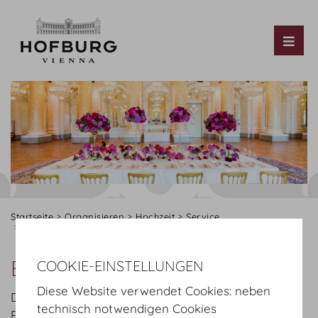
Tog
Startseite
Organisieren
Hochzeit
Service
Blumen & Pflanzen
Blumen & Pflanzen
COOKIE-EINSTELLUNGEN
Diese Website verwendet Cookies: neben
Die prächtigen und kreativen Blumen- und
technisch notwendigen Cookies
Pflanzenarrangements unserer Exklusivpartner