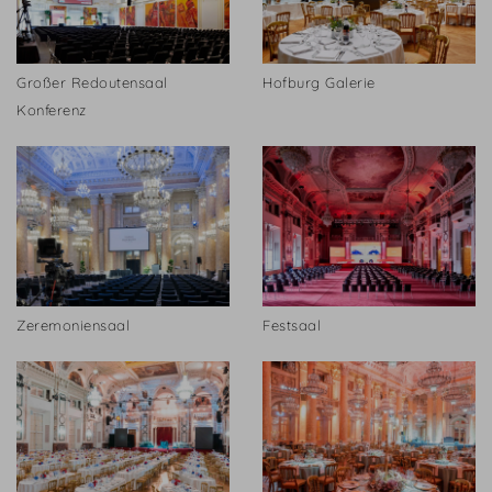
Großer Redoutensaal
Hofburg Galerie
Konferenz
Zeremoniensaal
Festsaal