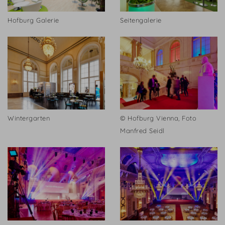
Hofburg Galerie
Seitengalerie
Wintergarten
© Hofburg Vienna, Foto
Manfred Seidl