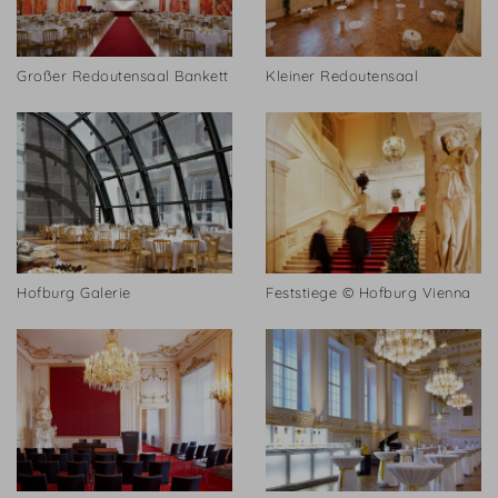
Großer Redoutensaal Bankett
Kleiner Redoutensaal
Hofburg Galerie
Feststiege © Hofburg Vienna