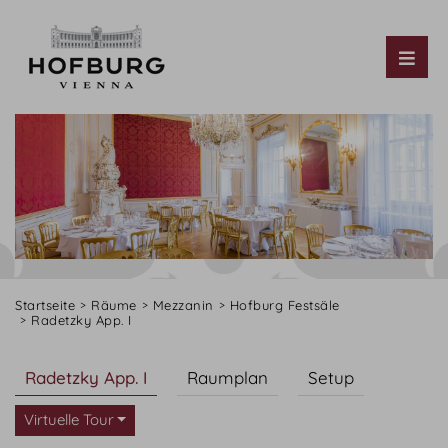
Tog
Startseite
Räume
Mezzanin
Hofburg Festsäle
Radetzky App. I
Radetzky App. I
Raumplan
Setup
Virtuelle Tour