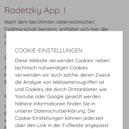
Radetzky App. I
Nach dem berühmten österreichischen
Feldmarschall benannt, entfaltet sich hier der
Charme der Hofburg im Detail. Der Raum ist ideal
für kleinere Meetings.
COOKIE-EINSTELLUNGEN
DETAILS
Diese Website verwendet Cookies: neben
Sesselreihen: 60 Pax
technisch notwendigen Cookies
Klassenzimmer: 25 Pax
verwenden wir auch solche, deren Zweck
Bankett: 40 Pax
die Analyse von Webseitenzugriffen ist
und Cookies, die durch Drittanbieter wie
KEYFACTS
Youtube oder Google gesetzt werden.
Nähere Informationen finden Sie in
Länge
8.8
m
/
ft
unserer Datenschutzerklärung. Die
Breite
7.5
m
/
ft
Cookie-Einstellungen können jederzeit
Höhe
4.8
m
/
ft
über den Link in der Fußleiste angepasst
Fläche
66
m²
/
sqft