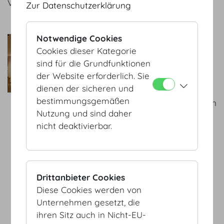
Veranstaltungen berät Sie gerne.
Zur Datenschutzerklärung
Notwendige Cookies
Richard Lesonitzky GmbH -
Cookies dieser Kategorie
derLeso
sind für die Grundfunktionen
Wir beraten Sie im Vorfeld
der Website erforderlich. Sie
über normgerechte
dienen der sicheren und
elektrotechnische
bestimmungsgemäßen
Anschlüsse und Verteilungen
Nutzung und sind daher
sowie
nicht deaktivierbar.
Beleuchtungskonzepte. Wir
sind vor Ort Ihr persönlicher
„Licht-Concierge“.
zum Service Partner
Drittanbieter Cookies
Diese Cookies werden von
Unternehmen gesetzt, die
ihren Sitz auch in Nicht-EU-
AGB