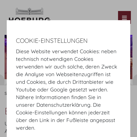
Tog
COOKIE-EINSTELLUNGEN
Diese Website verwendet Cookies: neben
technisch notwendigen Cookies
verwenden wir auch solche, deren Zweck
die Analyse von Webseitenzugriffen ist
und Cookies, die durch Drittanbieter wie
Youtube oder Google gesetzt werden.
Startseite
Organisieren
Service Partners
Elektrotechnik
Nähere Informationen finden Sie in
unserer Datenschutzerklärung. Die
Elektrotechnik
Cookie-Einstellungen können jederzeit
über den Link in der Fußleiste angepasst
Unser Service Partner für elektrotechnische
werden.
Anschlüsse, Verteilungen und Beleuchtungen bei