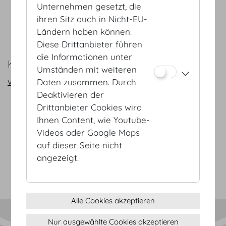
Unternehmen gesetzt, die
ÖRV Österreichischer
ihren Sitz auch in Nicht-EU-
Reiseverband
Ländern haben können.
www.oerv.at
Diese Drittanbieter führen
die Informationen unter
KONTAKT
Umständen mit weiteren
vienna@hofburg.com
Daten zusammen. Durch
Deaktivieren der
Drittanbieter Cookies wird
Ihnen Content, wie Youtube-
AGB
Videos oder Google Maps
Datenschutz
auf dieser Seite nicht
Impressum
angezeigt.
Sitemap
(c) 2026 Hofburg Vienna, Heldenplatz, 1010 Wien
Seite drucken
Cookie Einstellungen
Alle Cookies akzeptieren
Nur ausgewählte Cookies akzeptieren