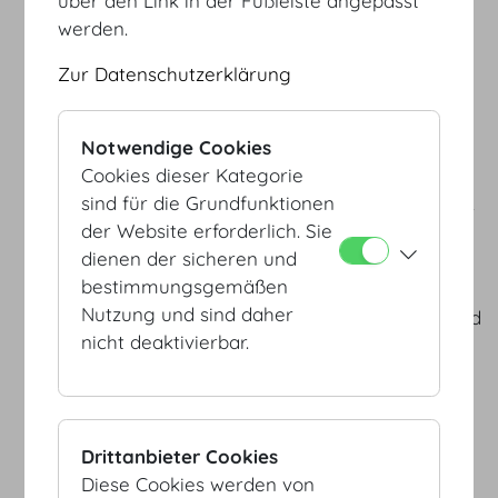
ACB Austrian Convention
über den Link in der Fußleiste angepasst
Bureau
werden.
www.acb.at
Zur Datenschutzerklärung
AIPC Association Internationale
des Palais de Congrès
Notwendige Cookies
www.aipc.org
Cookies dieser Kategorie
sind für die Grundfunktionen
DHK Deutsche Handelskammer
der Website erforderlich. Sie
in Österreich
dienen der sicheren und
www.dhk.at
bestimmungsgemäßen
Nutzung und sind daher
ICCA International Congress and
nicht deaktivierbar.
Convention Association
www.iccaworld.org
ÖHV Österreichische
Hoteliervereinigung
Drittanbieter Cookies
www.oehv.at
Diese Cookies werden von