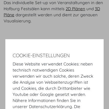
Das individuelle Set-up von Veranstaltungen in den
Hofburg Festsälen kann mittels
2D Plänen
und
3D
Pläne
dargestellt werden und dient zur genauen
Visualisierung.
Seite Drucken
RÄUME SUCHEN
COOKIE-EINSTELLUNGEN
x Auswahl zurücksetzen
Diese Website verwendet Cookies: neben
SAAL
KAPAZITÄT
FLÄCHE
technisch notwendigen Cookies
m²
/
sqft
verwenden wir auch solche, deren Zweck
die Analyse von Webseitenzugriffen ist
Festsaal
1210
560
660
989
und Cookies, die durch Drittanbieter wie
Zeremoniensaal
500
230
340
575
Youtube oder Google gesetzt werden.
Seitengalerie
-
-
-
432
Nähere Informationen finden Sie in
unserer Datenschutzerklärung. Die
Wintergarten
-
-
160
272