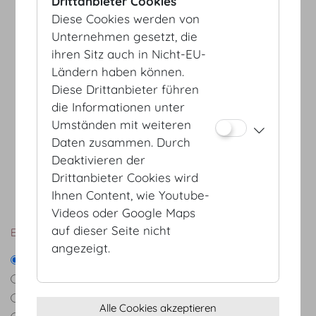
Drittanbieter Cookies
Maria Theresien App.
56
24
40
70
III
Diese Cookies werden von
Entree-Zimmer
-
-
-
76
Unternehmen gesetzt, die
ihren Sitz auch in Nicht-EU-
Metternichsaal
660
280
252
452
Ländern haben können.
Vorsaal
-
-
180
324
Diese Drittanbieter führen
Großer Redoutensaal
700
320
450
680
die Informationen unter
EINGANG/ENTRANCE
Kleiner Redoutensaal
210
150
150
248
JOSEFSPLATZ/
EINGANG/ENTRANCE
Umständen mit weiteren
REDOUTENSÄLE
SCHWEIZERHOF/
Untere Lounge
70
40
70
88
BOTSCHAFTERSTIEGE
Daten zusammen. Durch
Mittlere Lounge
75
40
70
84
Deaktivieren der
Drittanbieter Cookies wird
Gardesalon
64
50
60
84
Ihnen Content, wie Youtube-
EINGANG/ENTRANCE
Spiegelsalon
-
-
-
69
HELDENPLATZ
Videos oder Google Maps
Hofburg Foyer
420
224
180
312
auf dieser Seite nicht
Etagen
Trakte
Prinz Eugen Saal
300
130
180
277
angezeigt.
Alle Etagen
Hofburg Festsäle
Forum
240
120
130
256
Parterre
Hofburg Redoutensäle
Gardehalle I
210
120
170
215
Mezzanin
Icons einblenden
Gardehalle II
-
-
-
207
Alle Cookies akzeptieren