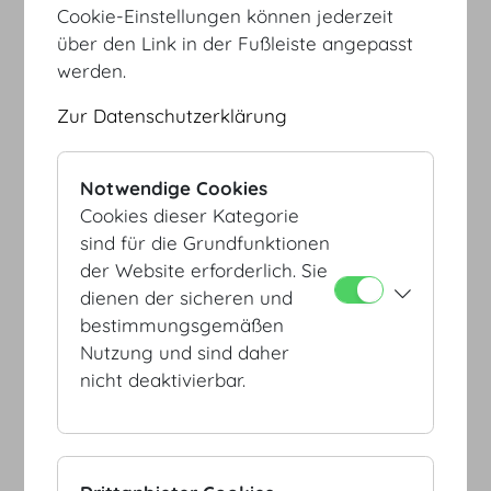
Cookie-Einstellungen können jederzeit
Hofburg Galerie
290
130
140
256
über den Link in der Fußleiste angepasst
Rittersaal
200
105
120
170
werden.
Geheime Ratstube
180
84
120
158
Zur Datenschutzerklärung
Antekammer
103
70
80
156
Marmorsaal
155
84
80
150
Orchestergang
-
-
-
129
Notwendige Cookies
Cookies dieser Kategorie
Hofburg Lounge
-
-
-
88
sind für die Grundfunktionen
Trabantenstube
120
59
80
121
der Website erforderlich. Sie
Künstlerzimmer
88
40
60
82
dienen der sicheren und
Radetzky App. I
60
25
40
66
bestimmungsgemäßen
Radetzky App. II
80
45
60
89
Nutzung und sind daher
nicht deaktivierbar.
Radetzky App. III
48
20
40
61
Download Übersichtsplan 2D
Maria Theresien App. I
60
28
50
79
Maria Theresien App.
50
30
50
83
II