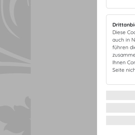
Drittanb
Diese Co
auch in 
führen d
zusammen
Ihnen Co
Seite nic