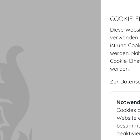
COOKIE-E
Diese Websi
verwenden w
ist und Coo
werden. Näh
Cookie-Eins
werden.
Zur Datens
Notwend
Cookies d
Website e
bestimmu
deaktivie