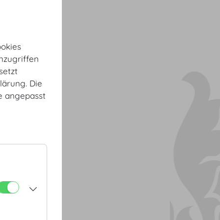
okies
nzugriffen
ation
setzt
lärung. Die
te angepasst