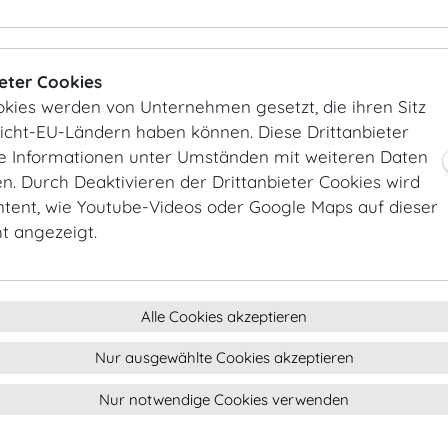
D&R-Verlag
www.dundr.at
ieter Cookies
okies werden von Unternehmen gesetzt, die ihren Sitz
EY- Ernst & Young
Nicht-EU-Ländern haben können. Diese Drittanbieter
www.ey.com/at/de/home
ie Informationen unter Umständen mit weiteren Daten
. Durch Deaktivieren der Drittanbieter Cookies wird
Falstaff
ntent, wie Youtube-Videos oder Google Maps auf dieser
www.falstaff.at
ht angezeigt.
FONDs professionell
www.fondsprofessionell.at
Alle Cookies akzeptieren
Kurier
Nur ausgewählte Cookies akzeptieren
www.kurier.at
Nur notwendige Cookies verwenden
LKW Walter
www.lkw-walter.com