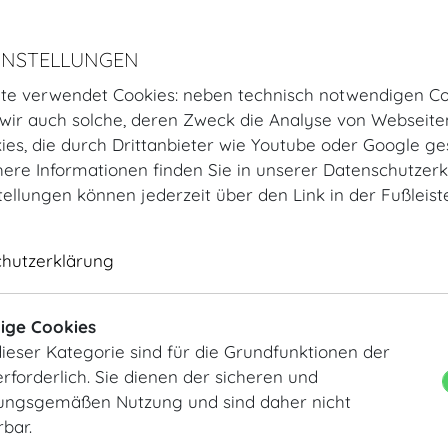
www.opec.org
UN - United Nations
INSTELLUNGEN
www.un.org
te verwendet Cookies: neben technisch notwendigen Co
ir auch solche, deren Zweck die Analyse von Webseite
UNIDO - United Nations Industrial Development Organiz
kies, die durch Drittanbieter wie Youtube oder Google ge
www.unido.org
ere Informationen finden Sie in unserer Datenschutzerk
tellungen können jederzeit über den Link in der Fußleis
Unternehmen
chutzerklärung
CANON
www.canon.com
ige Cookies
Cargo Partner
ieser Kategorie sind für die Grundfunktionen der
www.cargo-partner.com
rforderlich. Sie dienen der sicheren und
ngsgemäßen Nutzung und sind daher nicht
Chopard
rbar.
www.chopard.de