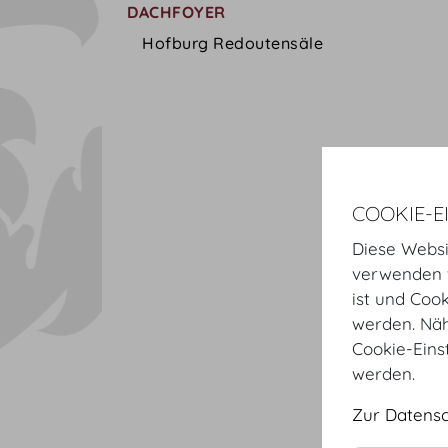
DACHFOYER
Hofburg Redoutensäle
COOKIE-E
Diese Websi
verwenden w
ist und Coo
werden. Näh
Cookie-Eins
werden.
Zur Datens