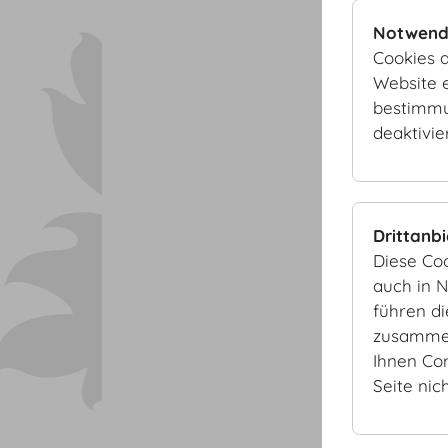
Notwend
Cookies d
Website e
bestimmu
deaktivie
Drittanb
Diese Co
auch in 
führen d
zusammen
Ihnen Co
Seite nic