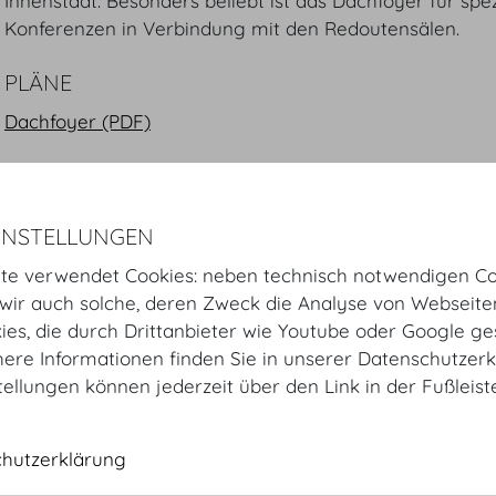
Innenstadt. Besonders beliebt ist das Dachfoyer für spez
Konferenzen in Verbindung mit den Redoutensälen.
PLÄNE
Dachfoyer (PDF)
GALERIE
INSTELLUNGEN
te verwendet Cookies: neben technisch notwendigen Co
ir auch solche, deren Zweck die Analyse von Webseite
kies, die durch Drittanbieter wie Youtube oder Google ge
ere Informationen finden Sie in unserer Datenschutzerk
tellungen können jederzeit über den Link in der Fußleis
Dachfoyer
Dachfoyer Stehempfang
chutzerklärung