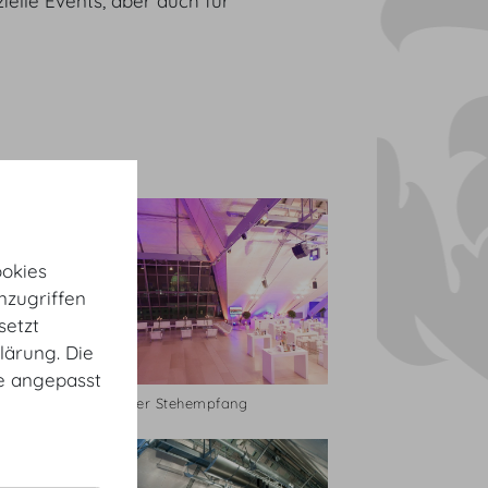
ielle Events, aber auch für
okies
nzugriffen
setzt
lärung. Die
te angepasst
Dachfoyer Stehempfang