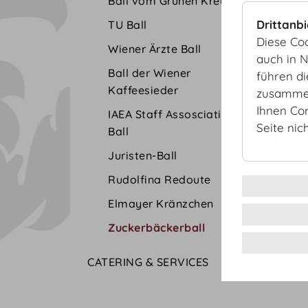
Ball vom Grünen Kreuz
Drittanb
TU Ball
Diese Co
Wiener Ärzte Ball
auch in 
Ball der Wiener
führen d
Kaffeesieder
zusammen
Ihnen Co
IAEA Staff Assosciation
Seite nic
Ball
Juristen-Ball
Rudolfina Redoute
Elmayer Kränzchen
Zuckerbäckerball
CATERING & SERVICES