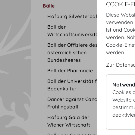
COOKIE-E
Bälle
Diese Websi
Hofburg Silvesterball
verwenden w
Ball der
ist und Coo
Wirtschaftsuniversität
werden. Näh
Cookie-Eins
Ball der Offiziere des
werden.
österreichischen
Bundesheeres
Zur Datens
Ball der Pharmacie
Ball der Universität für
Notwend
Bodenkultur
Cookies d
Dancer against Cancer
Website e
Frühlingsball
bestimmu
deaktivie
Hofburg Gala der
Wiener Wirtschaft