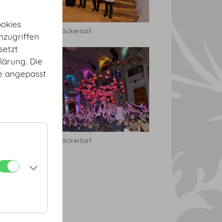
okies
Zuckerbäckerball
nzugriffen
setzt
lärung. Die
te angepasst
Zuckerbäckerball