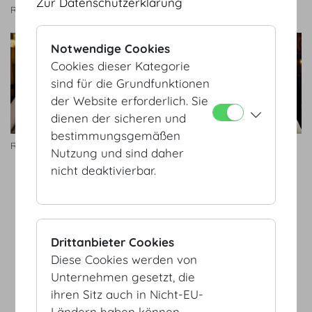
Zur Datenschutzerklärung
Rudolfina Redoute
Rudolfina Redoute
Notwendige Cookies
Cookies dieser Kategorie
sind für die Grundfunktionen
der Website erforderlich. Sie
dienen der sicheren und
bestimmungsgemäßen
Rudolfina Redoute
Rudolfina Redoute
Nutzung und sind daher
nicht deaktivierbar.
AGB
Datenschutz
Drittanbieter Cookies
Impressum
Diese Cookies werden von
Sitemap
Unternehmen gesetzt, die
(c) 2026 Hofburg Vienna, Heldenplatz, 1010 Wien
Seite drucken
ihren Sitz auch in Nicht-EU-
Cookie Einstellungen
Ländern haben können.