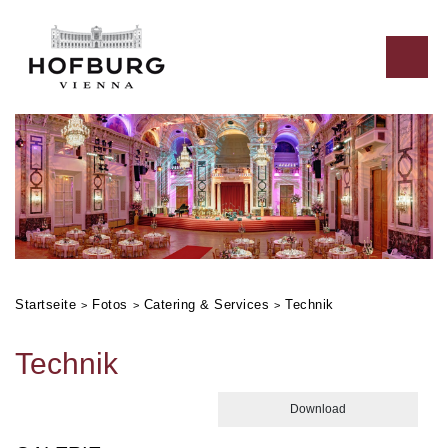
Togg
Startseite
Fotos
Catering & Services
Technik
Technik