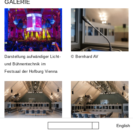
GALERIE
Darstellung aufwändiger Licht-
© Bernhard AV
und Bühnentechnik im
Festsaal der Hofburg Vienna
Search
English
Submit search
© Bernhard AV
© Bernhard AV