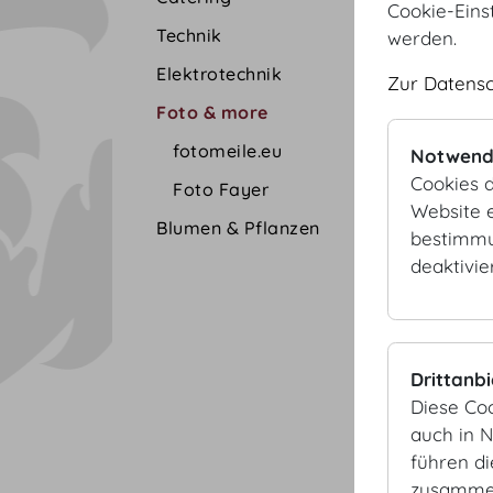
Cookie-Eins
Technik
werden.
Elektrotechnik
Zur Datens
Foto & more
fotomeile.eu
Notwend
Cookies d
Foto Fayer
Website e
Blumen & Pflanzen
bestimmu
deaktivie
Drittanb
Diese Co
auch in 
führen d
zusammen