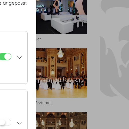
te angepasst
Foto Fayer
Wiener Ärzteball