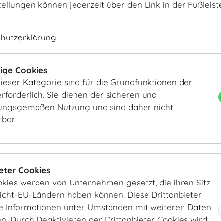
tellungen können jederzeit über den Link in der Fußleis
chutzerklärung
Foto Fayer
Foto Fayer
ige Cookies
ieser Kategorie sind für die Grundfunktionen der
rforderlich. Sie dienen der sicheren und
ngsgemäßen Nutzung und sind daher nicht
rbar.
ieter Cookies
Foto Fayer
Wiener Ärzteball
okies werden von Unternehmen gesetzt, die ihren Sitz
Nicht-EU-Ländern haben können. Diese Drittanbieter
ie Informationen unter Umständen mit weiteren Daten
. Durch Deaktivieren der Drittanbieter Cookies wird