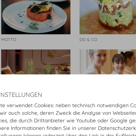
MOTTO
DO & CO
INSTELLUNGEN
te verwendet Cookies: neben technisch notwendigen Co
MOTTO
MOTTO
ir auch solche, deren Zweck die Analyse von Webseite
kies, die durch Drittanbieter wie Youtube oder Google ge
ere Informationen finden Sie in unserer Datenschutzerk
tellungen können jederzeit über den Link in der Fußleis