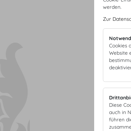
werden.
Zur Datens
Notwend
Cookies d
Website e
bestimmu
deaktivie
Drittanb
Diese Co
auch in 
führen d
zusammen