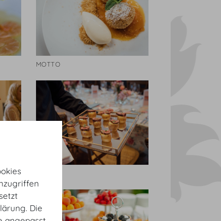
MOTTO
okies
MOTTO
nzugriffen
setzt
lärung. Die
te angepasst