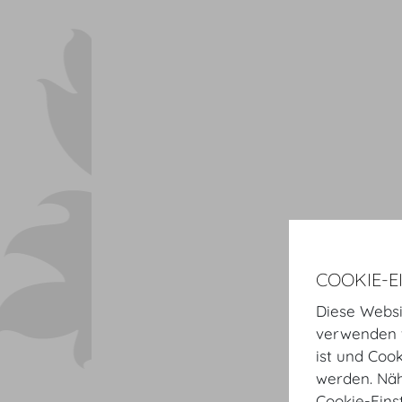
COOKIE-E
Diese Websi
verwenden w
ist und Coo
werden. Näh
Cookie-Eins