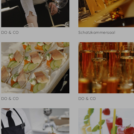
DO & CO
Schatzkammersaal
DO & CO
DO & CO