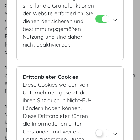
abzugeben. Kinderwägen sind in den dafür
sind für die Grundfunktionen
vorgesehenen Bereichen abzustellen und dürfen
der Website erforderlich. Sie
nicht in die weiteren Räumlichkeiten der HV
dienen der sicheren und
mitgenommen werden. Im Falle von Verlust oder
bestimmungsgemäßen
Beschädigung von abgegebenen Gegenständen ist
Nutzung und sind daher
jegliche Haftung des Betreibers der HV
nicht deaktivierbar.
ausgeschlossen.
11.
Fundgegenstände sind beim Empfang
abzugeben. Nicht abgeholtes Gut wird innerhalb von
Drittanbieter Cookies
sieben Werktagen von der HV dem zuständigen
Diese Cookies werden von
Fundamt übermittelt.
Unternehmen gesetzt, die
ihren Sitz auch in Nicht-EU-
12.
Rauchverbote gemäß Wiener
Ländern haben können.
Veranstaltungsgesetz, LGBl. für Wien Nr. 12/1971
Diese Drittanbieter führen
i.d.g.F. sowie nach den Bestimmungen des
die Informationen unter
Tabakgesetzes in der jeweils geltenden Fassung,
Umständen mit weiteren
bzw.an deren Stelle tretende Regelungen sind stets
Daten zusammen. Durch