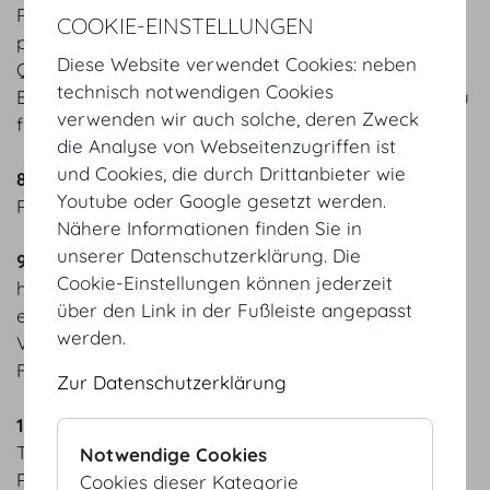
Räumlichkeiten einen Behindertenausweis bzw. -
COOKIE-EINSTELLUNGEN
pass und den Nachweis über die vorliegende
Diese Website verwendet Cookies: neben
Qualifikation des Hundes vorweisen. Die
technisch notwendigen Cookies
Blindenführ- und Partnerhunde sind an der Leine zu
verwenden wir auch solche, deren Zweck
führen und müssen einen Maulkorb tragen.
die Analyse von Webseitenzugriffen ist
und Cookies, die durch Drittanbieter wie
8.
Das Mitbringen von Speisen und Getränken in die
Youtube oder Google gesetzt werden.
Räumlichkeiten der HV ist nicht gestattet.
Nähere Informationen finden Sie in
unserer Datenschutzerklärung. Die
9.
Rollstuhlfahrer (und allenfalls Begleitpersonen)
Cookie-Einstellungen können jederzeit
haben die für sie vorgesehenen Plätze
über den Link in der Fußleiste angepasst
einzunehmen und sind vor Beginn der
werden.
Veranstaltung von dem für sie vorgesehenen
Fluchtweg bis ins Freie in Kenntnis zu setzen.
Zur Datenschutzerklärung
10.
Überkleider und Stockschirme sowie größere
Taschen und Behältnisse (wie insbesondere
Notwendige Cookies
Rucksäcke und Koffer) sind in der Garderobe
Cookies dieser Kategorie