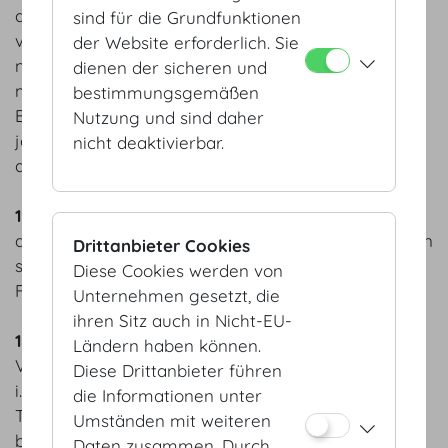
abzugeben. Kinderwägen sind in den dafür
sind für die Grundfunktionen
vorgesehenen Bereichen abzustellen und dürfen
der Website erforderlich. Sie
nicht in die weiteren Räumlichkeiten der HV
dienen der sicheren und
mitgenommen werden. Im Falle von Verlust oder
bestimmungsgemäßen
Beschädigung von abgegebenen Gegenständen ist
Nutzung und sind daher
jegliche Haftung des Betreibers der HV
nicht deaktivierbar.
ausgeschlossen.
11.
Fundgegenstände sind beim Empfang
abzugeben. Nicht abgeholtes Gut wird innerhalb von
Drittanbieter Cookies
sieben Werktagen von der HV dem zuständigen
Diese Cookies werden von
Fundamt übermittelt.
Unternehmen gesetzt, die
ihren Sitz auch in Nicht-EU-
12.
Rauchverbote gemäß Wiener
Ländern haben können.
Veranstaltungsgesetz, LGBl. für Wien Nr. 12/1971
Diese Drittanbieter führen
i.d.g.F. sowie nach den Bestimmungen des
die Informationen unter
Tabakgesetzes in der jeweils geltenden Fassung,
Umständen mit weiteren
bzw.an deren Stelle tretende Regelungen sind stets
Daten zusammen. Durch