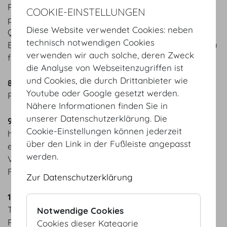
Räumlichkeiten einen Behindertenausweis bzw. -
COOKIE-EINSTELLUNGEN
pass und den Nachweis über die vorliegende
Diese Website verwendet Cookies: neben
Qualifikation des Hundes vorweisen. Die
technisch notwendigen Cookies
Blindenführ- und Partnerhunde sind an der Leine zu
verwenden wir auch solche, deren Zweck
führen und müssen einen Maulkorb tragen.
die Analyse von Webseitenzugriffen ist
und Cookies, die durch Drittanbieter wie
8.
Das Mitbringen von Speisen und Getränken in die
Youtube oder Google gesetzt werden.
Räumlichkeiten der HV ist nicht gestattet.
Nähere Informationen finden Sie in
unserer Datenschutzerklärung. Die
9.
Rollstuhlfahrer (und allenfalls Begleitpersonen)
Cookie-Einstellungen können jederzeit
haben die für sie vorgesehenen Plätze
über den Link in der Fußleiste angepasst
einzunehmen und sind vor Beginn der
werden.
Veranstaltung von dem für sie vorgesehenen
Fluchtweg bis ins Freie in Kenntnis zu setzen.
Zur Datenschutzerklärung
10.
Überkleider und Stockschirme sowie größere
Taschen und Behältnisse (wie insbesondere
Notwendige Cookies
Rucksäcke und Koffer) sind in der Garderobe
Cookies dieser Kategorie