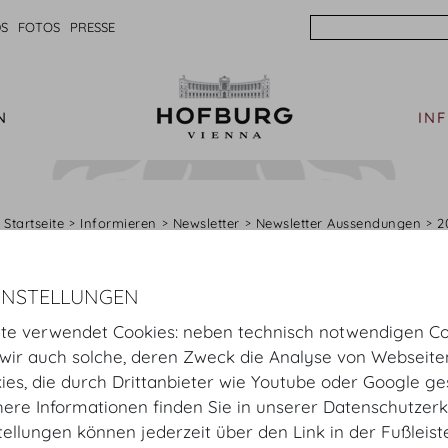
Search
S
FOTOS
PRESSE
N
IN
Startseite
Informieren
Newsletter
Newsletter Aussendungen
2
Erlebnis & Faszination – Wiener 
INSTELLUNGEN
te verwendet Cookies: neben technisch notwendigen Co
„Alles Walzer“
lautet das Motto bei den 17 Traditionsbä
ir auch solche, deren Zweck die Analyse von Webseite
extrem kurzen Ballsaison 2024. Alljährlich treffen eina
kies, die durch Drittanbieter wie Youtube oder Google ge
Ausland, um gemeinsam Wiener Ballkultur zu erleben u
ere Informationen finden Sie in unserer Datenschutzerk
tellungen können jederzeit über den Link in der Fußleis
Prächtig dekorierte Festsäle, beschwingte Melodien vo