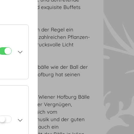
Schicke Bars und exquisite Buffets
den Ballgästen in der Regel ein
ners
MOTTO
, die zahlreichen Pflanzen-
 alles ins eindrucksvolle Licht
it.
dle Traditionsbälle wie der Ball der
ll in der Wiener Hofburg hat seinen
gsgeschichte. Die Wiener Hofburg Bälle
nicht nur ein Wiener Vergnügen,
 nach Wien, um sich vom
denz, der Tanzmusik und der guten
fburg Ballsaison auch ein