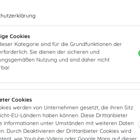
Künstler tragen zu einem einzigartigen Ballabend bei. 
verwöhnen ebenfalls kulinarisch.
chutzerklärung
Das perfekte Zusammenspiel vieler Spezialisten, bleibt 
ige Cookies
Geheimnis. Ob es die Mitarbeiter unseres Cateringpart
ieser Kategorie sind für die Grundfunktionen der
und Blumendekorateure oder die Technikpartner sind, die
rforderlich. Sie dienen der sicheren und
rücken – es wirken alle mit Herzblut und Begeisterung m
ngsgemäßen Nutzung und sind daher nicht
rbar.
Ob rauschende Studentenbälle der WU oder TU oder ob e
Offiziere, Wiener Ärzteball oder Juristen-Ball, jeder Ba
eigenen, ganz persönlichen Charme.
ieter Cookies
Die Wiener Balltradition schreibt über 400 Jahre Erfol
okies werden von Unternehmen gesetzt, die ihren Sitz
sind somit Herzstück österreichischer Kultur. Sie sind 
Nicht-EU-Ländern haben können. Diese Drittanbieter
sondern immer mehr Gäste aus aller Welt reisen extra
ie Informationen unter Umständen mit weiteren Daten
atemberaubenden Ambiente der ehemaligen Kaiserresi
. Durch Deaktivieren der Drittanbieter Cookies wird
Unterhaltung verzaubern zu lassen. Natürlich ist die Ho
ntent, wie Youtube-Videos oder Google Maps auf dieser