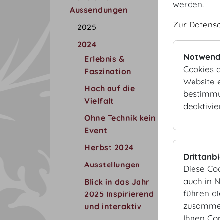
werden.
Aussendungen
Zur Datens
2025
2024
Notwend
Erlebnis &
Cookies d
Faszination
Website e
Hoch auf die
bestimmu
Vielfalt
deaktivie
Ohne Technik kein
Event
Herbst 2024
Drittanb
Ausstellungen
Diese Co
auch in 
Blick in das Jahr
führen d
2025 Inspirierend
zusammen
und interaktiv
Ihnen Co