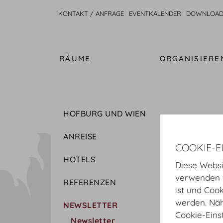
KONTAKT / ANFRAGE
EVENTKALENDER
DOWNLOAD
RÄUME
ORGANISIERE
HOFBURG UND WIEN
ANREISE
COOKIE-E
HOTELS
Diese Websi
verwenden w
REFERENZEN
ist und Coo
werden. Näh
NEWSLETTER
Cookie-Eins
Newsletter