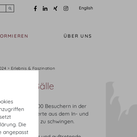
English
Submit search
FORMIEREN
ÜBER UNS
024
Erlebnis & Faszination
Hofburg Bälle
okies
llen mit rund 60.00 Besuchern in der
nzugriffen
nder Tanzbegeisterte aus dem In- und
setzt
nd das Tanzbein zu schwingen.
lärung. Die
te angepasst
n Walzer bis Jazz und auftretende