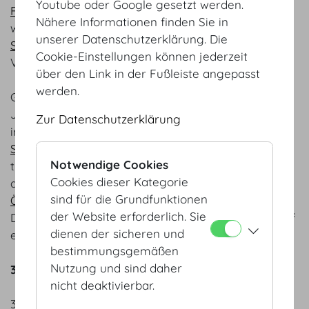
Youtube oder Google gesetzt werden.
Forum
vom 30.11. – 01.12. Spannende Themen
Nähere Informationen finden Sie in
werden ebenfalls beim
Vienna Int. Symposium for
unserer Datenschutzerklärung. Die
Stem Cell Research
ab 04. – 06.12. in der Hofburg
Cookie-Einstellungen können jederzeit
Vienna diskutiert.
über den Link in der Fußleiste angepasst
werden.
Gleich nach der beliebten Hofburg Ballsaison im
Jahr 2024 startet die Wissenschaft mit Kongressen
Zur Datenschutzerklärung
im Februar. Beim
68th Annual Meeting of the
Society of Thrombosis and Haemostasis Research
Notwendige Cookies
treffen einander etwa 1.200 Teilnehmer und bald
Cookies dieser Kategorie
darauf im März findet die
21. Jahrestagung der
sind für die Grundfunktionen
Österreichischen Gesellschaft für Neurologie
statt.
der Website erforderlich. Sie
Das Hofburg Vienna Team freut sich schon jetzt auf
dienen der sicheren und
eine gute Kongresssaison im kommenden Jahr!
bestimmungsgemäßen
Nutzung und sind daher
3D-Technologie – Hofburg Visualisierungen
nicht deaktivierbar.
3D Visualisierungen von Events in der einzigartigen