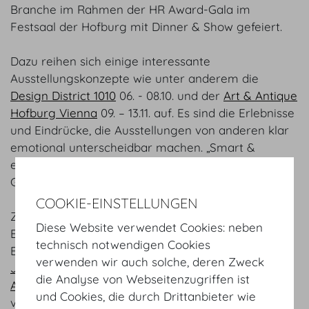
Branche im Rahmen der HR Award-Gala im
Festsaal der Hofburg mit Dinner & Show gefeiert.
Dazu reihen sich einige interessante
Ausstellungskonzepte wie unter anderem die
Design District 1010
06. - 08.10. und der
Art & Antique
Hofburg Vienna
09. – 13.11. auf. Es sind die Erlebnisse
und Eindrücke, die Ausstellungen von anderen klar
emotional unterscheidbar machen. „Smart &
effektiv ist dabei unser Credo“, so die
Geschäftsführerin Alexandra Kaszay.
COOKIE-EINSTELLUNGEN
Zahlreiche hochkarätige Konferenzen aus dem
Diese Website verwendet Cookies: neben
Bereich der Wissenschaft und Forschung sind bis
technisch notwendigen Cookies
Ende 2023 und Folgejahre angesagt. So die
verwenden wir auch solche, deren Zweck
Jahrestagung der Österr. Gesellschaft für
die Analyse von Webseitenzugriffen ist
Anästhesiologie, Reanimation und Intensivmedizin
und Cookies, die durch Drittanbieter wie
vom 23. - 25.11. oder das
15th Global Peter Drucker