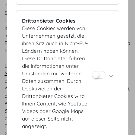
historischen Location schaffen neue Perspektiven.
Spezialisten wirkten hier, um die Realisierung einer
räumlichen Inszenierung umzusetzen. „Unseren
Drittanbieter Cookies
Interessenten bietet sich eine flächendeckende
Diese Cookies werden von
interaktive und virtuelle Umgebung der
Unternehmen gesetzt, die
Räumlichkeiten“, so die Geschäftsführerin Alexandra
ihren Sitz auch in Nicht-EU-
Kaszay.
Ländern haben können.
Diese Drittanbieter führen
Die Festsäle wurden von unserem Partner
die Informationen unter
MediaApparat
mit Lasertechnik gescannt, danach
Umständen mit weiteren
die Daten zu einem 3D Modell umgewandelt. Visual
Daten zusammen. Durch
Artists von
Visual Events
arbeiteten an den Effekten,
Deaktivieren der
dass Marmor, Parkettböden, einzigartige
Drittanbieter Cookies wird
Kristallluster und vieles mehr originalgetreu wirken.
Ihnen Content, wie Youtube-
3D Objekte aus einer softwareinternen Bibliothek
Videos oder Google Maps
zeigen die Varianten der Set-ups in allen Hofburg
auf dieser Seite nicht
Festsälen mit dem hauseigenen Mobiliar. Von
angezeigt.
Goldsessel an Banketttischen bis hin zu Ledersessel