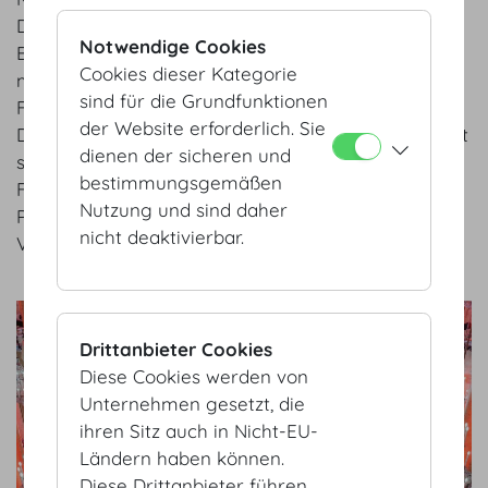
Die durch die Pandemie erzwungenen
Notwendige Cookies
Beschränkungen von persönlichen Kontakten
Cookies dieser Kategorie
manifestierten klar und deutlich das Bedürfnis nach
sind für die Grundfunktionen
Face-to-Face-Kontakten im Eventbereich.
der Website erforderlich. Sie
Dass Kund*innen Live-Events herbeisehnen, spiegelt
dienen der sicheren und
sich bereits im Buchungskalender 2021 und
bestimmungsgemäßen
Folgejahre wider. Es ist im Herbst – so es die
Nutzung und sind daher
Pandemie zulässt – mit einer aktiven
nicht deaktivierbar.
Veranstaltungssaison zu rechnen.
show details
Drittanbieter Cookies
Diese Cookies werden von
Unternehmen gesetzt, die
ihren Sitz auch in Nicht-EU-
Ländern haben können.
Diese Drittanbieter führen