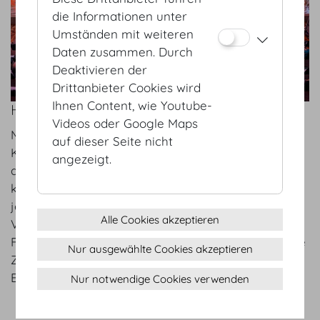
die Informationen unter
Umständen mit weiteren
Daten zusammen. Durch
Deaktivieren der
Drittanbieter Cookies wird
Ihnen Content, wie Youtube-
HOFBURG VIENNA – LET’S GO DIGITAL!
Videos oder Google Maps
Mo 01.02.2021
auf dieser Seite nicht
Klein, fein & effektiv konnte die HOFBURG Vienna
angezeigt.
als eines der ersten Häuser die ersten COVID-19
konformen Events erfolgreich durchführen. Schon
jetzt sind wir in Vorbereitungen der
Alle Cookies akzeptieren
Veranstaltungen in 2021. Let’s go digital! Hybrid-
Formate sind nicht nur als Übergangslösung für die
Nur ausgewählte Cookies akzeptieren
Zeit der Pandemie, sondern als Erweiterung von
Events in der Zukunft zu sehen.
Nur notwendige Cookies verwenden