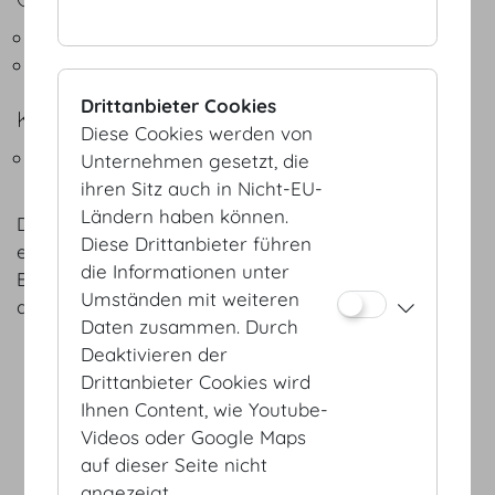
Fingerfood Cocktail
Flying Buffets
Drittanbieter Cookies
KAFFEEPAUSEN
Diese Cookies werden von
Snacks - Kaffeepausen
Unternehmen gesetzt, die
ihren Sitz auch in Nicht-EU-
Ländern haben können.
Die angeführten Speisen sind Vorschläge, die wir
Diese Drittanbieter führen
entsprechend der Jahreszeit und nach Ihrem
die Informationen unter
Belieben und Vorstellungen gerne jederzeit
Umständen mit weiteren
abändern können.
Daten zusammen. Durch
Deaktivieren der
Drittanbieter Cookies wird
Ihnen Content, wie Youtube-
Videos oder Google Maps
auf dieser Seite nicht
angezeigt.