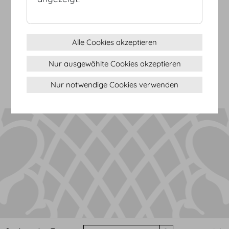
AGB
Datenschutz
Alle Cookies akzeptieren
Impressum
Nur ausgewählte Cookies akzeptieren
Sitemap
(c) 2026 Hofburg Vienna, Heldenplatz, 1010 Wien
Seite drucken
Nur notwendige Cookies verwenden
Cookie Einstellungen