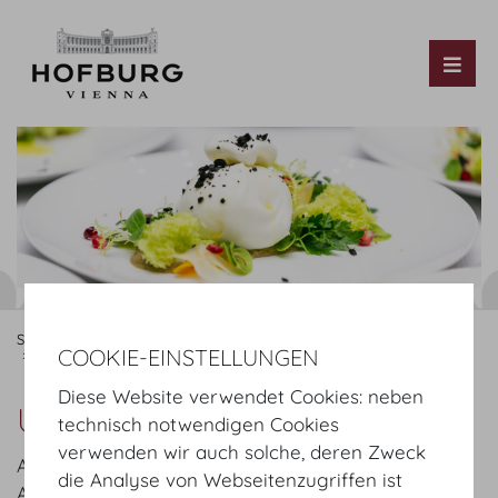
Tog
Startseite
Organisieren
Kongress & Tagung
Catering
COOKIE-EINSTELLUNGEN
MOTTO
Angebot
Diese Website verwendet Cookies: neben
Unser Angebot
technisch notwendigen Cookies
verwenden wir auch solche, deren Zweck
Anbei ein Auszug aus unserem umfangreichen
die Analyse von Webseitenzugriffen ist
Angebot: