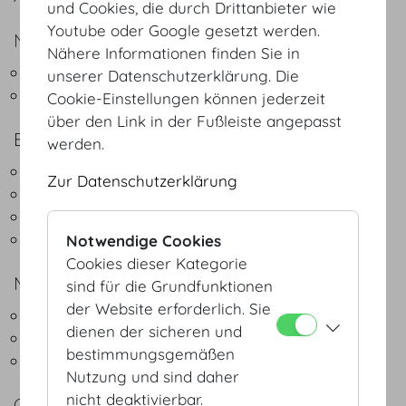
und Cookies, die durch Drittanbieter wie
Youtube oder Google gesetzt werden.
NATÜRLICH GENIESSEN
Nähere Informationen finden Sie in
Green Buffet - Regionales & Saisonales
unserer Datenschutzerklärung. Die
Green Coffeebreak
Cookie-Einstellungen können jederzeit
über den Link in der Fußleiste angepasst
BUFFET
werden.
Lunch Buffet Light
Zur Datenschutzerklärung
Lunch Buffet Klassik
Dinner Buffet Klassik
Weihnachtsbuffet
Notwendige Cookies
Cookies dieser Kategorie
MENÜS
sind für die Grundfunktionen
der Website erforderlich. Sie
3-Gang Menüs
dienen der sicheren und
4-Gang Menüs
bestimmungsgemäßen
5-Gang Menüs
Nutzung und sind daher
nicht deaktivierbar.
COCKTAIL