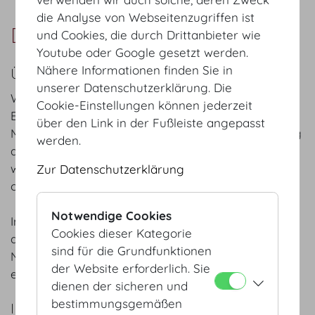
die Analyse von Webseitenzugriffen ist
Doll's Blumen
und Cookies, die durch Drittanbieter wie
Youtube oder Google gesetzt werden.
Nähere Informationen finden Sie in
ÜBER UNS
unserer Datenschutzerklärung. Die
Wir denken an viel mehr, als nur an das floristische
Cookie-Einstellungen können jederzeit
Endprodukt. Wir überlegen uns ab dem ersten
über den Link in der Fußleiste angepasst
Moment, wie das Gesamtkonzept der Veranstaltung
werden.
am besten herausgehoben werden kann und auch
wirklich ‘funktioniert’. Ohne böse Überraschungen
Zur Datenschutzerklärung
oder unerfüllten Erwartungen.
Notwendige Cookies
In Wien durften wir schon die meisten Locations zu
Cookies dieser Kategorie
den verschiedensten Anlässen floral verschönern.
sind für die Grundfunktionen
Nicht zuletzt deswegen wissen wir Ihr Event
der Website erforderlich. Sie
einzigartig, saisonal und passend zu schmücken.
dienen der sicheren und
bestimmungsgemäßen
IHR ANSPRECHPARTNER