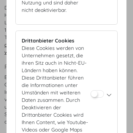
Nutzung und sind daher
Doll's Blumen
nicht deaktivierbar.
Herr Emil Doll
Lange Gasse 62
1080 Wien
T +43 1 4059531
Drittanbieter Cookies
doll@florist.at
Diese Cookies werden von
www.dollsblumen.at
Unternehmen gesetzt, die
ihren Sitz auch in Nicht-EU-
REFERENZEN
Ländern haben können.
Bereits jahrzehntelange Erfahrung in der
Diese Drittanbieter führen
Gestaltung von floralen Kunstwerken und der
die Informationen unter
Inszenierung von diversen Events. Jedes Jahr
Umständen mit weiteren
verzaubern wir erneut unvergessliche Hochzeiten
Daten zusammen. Durch
und andere Festlichkeiten.
Deaktivieren der
Seit 2022 haben wir die Ehre die Wiener Staatsoper
Drittanbieter Cookies wird
anlässlich des Wiener Opernball zu dekorieren.
Ihnen Content, wie Youtube-
Videos oder Google Maps