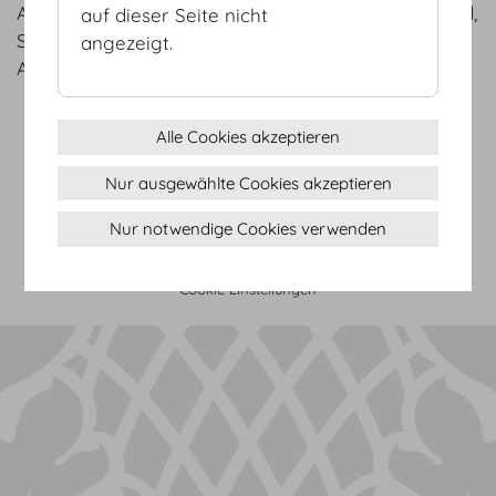
Albertina, Hofburg Vienna, Die Presse, Der Standard,
auf dieser Seite nicht
Swarovski, WKO, Hotel Sacher, Bulgari, BMW, Bank
angezeigt.
Austria, Porsche, Burgtheater, etc.
Alle Cookies akzeptieren
AGB
Datenschutz
Nur ausgewählte Cookies akzeptieren
Impressum
Nur notwendige Cookies verwenden
Sitemap
(c) 2026 Hofburg Vienna, Heldenplatz, 1010 Wien
Seite drucken
Cookie Einstellungen