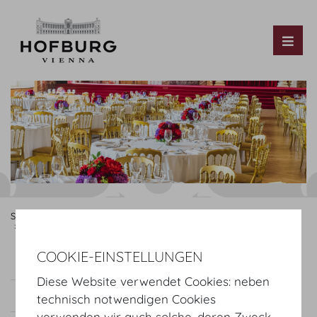
Tog
Startseite
Organisieren
Hochzeit
Service
Blumen & Pflanzen
Doll's Blumen
COOKIE-EINSTELLUNGEN
blumenkultur
Doll's Blumen
Diese Website verwendet Cookies: neben
Plantical GmbH
technisch notwendigen Cookies
verwenden wir auch solche, deren Zweck