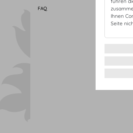
führen d
FAQ
zusammen
Ihnen Co
Seite nic