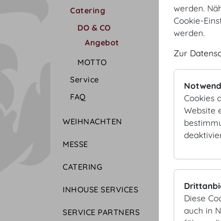
werden. Näh
Catering
Cookie-Eins
DO & CO
werden.
Angebot
Zur Datens
MOTTO
Service
Notwend
FAQ
Cookies d
Website e
WEIHNACHTEN
bestimmu
deaktivie
MESSE
CATERING
Drittanb
INHOUSE SERVICES
Diese Co
auch in 
SERVICE PARTNERS