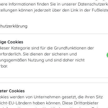
Green Buffet
ere Informationen finden Sie in unserer Datenschutzerk
Green Coffeebreak
tellungen können jederzeit über den Link in der Fußleis
BUFFET
chutzerklärung
Business Lunch
Traditionelles aus Österreich
International
ige Cookies
Französisch-Mediterran
ieser Kategorie sind für die Grundfunktionen der
rforderlich. Sie dienen der sicheren und
MENÜS
ngsgemäßen Nutzung und sind daher nicht
rbar.
3-Gang Menüs
4-Gang Menüs
5-Gang Menüs
COCKTAIL
ieter Cookies
okies werden von Unternehmen gesetzt, die ihren Sitz
Finger Food kalt
Nicht-EU-Ländern haben können. Diese Drittanbieter
Finger Food warm