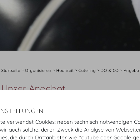
Startseite
Organisieren
Hochzeit
Catering
DO & CO
Angebo
Unser Angebot
Gerne richten wir uns bei der kulinarischen Auswahl n
Bitte betrachten Sie folgende Zusammenstellungen als 
INSTELLUNGEN
Ihnen gewünschten Art und Weise bzw. der Jahreszeit
te verwendet Cookies: neben technisch notwendigen Co
ir auch solche, deren Zweck die Analyse von Webseite
NATÜRLICH GENIESSEN
kies, die durch Drittanbieter wie Youtube oder Google ge