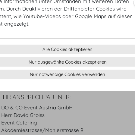
ie Informationen unter Umständen mit weiteren Daten
Finger Food Petits Desserts
. Durch Deaktivieren der Drittanbieter Cookies wird
ntent, wie Youtube-Videos oder Google Maps auf dieser
DO & CO Cocktail - Flying Buffet
ht angezeigt.
KAFFEEPAUSEN
Traditionelle Pausen für Zwischendurch
Alle Cookies akzeptieren
Die angeführten Speisen sind Vorschläge, die wir ents
Nur ausgewählte Cookies akzeptieren
Ihrem Belieben und Vorstellungen gerne jederzeit abä
Nur notwendige Cookies verwenden
IHR ANSPRECHPARTNER:
DO & CO Event Austria GmbH
Herr Dawid Groiss
Event Catering
Akademiestrasse/Mahlerstrasse 9