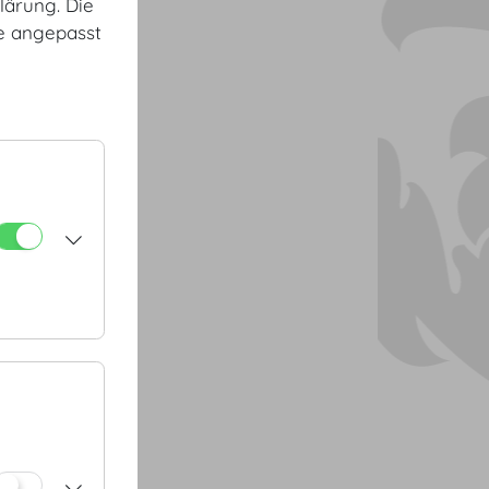
lärung. Die
te angepasst