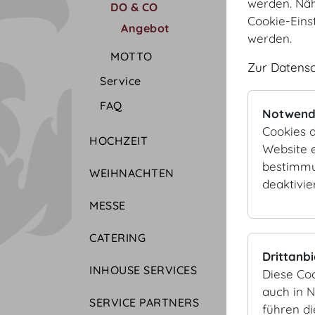
werden. Näh
DO & CO
Cookie-Eins
Angebot
werden.
MOTTO
Zur Datens
Service
FAQ
Notwend
Cookies d
HOCHZEIT
Website e
bestimmu
WEIHNACHTEN
deaktivie
MESSE
CATERING
Drittanb
INHOUSE SERVICES
Diese Co
auch in 
SERVICE PARTNERS
führen d