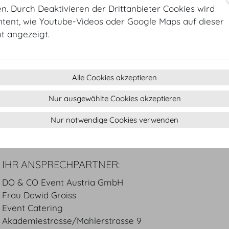
Finger Food Petits Desserts
. Durch Deaktivieren der Drittanbieter Cookies wird
ntent, wie Youtube-Videos oder Google Maps auf dieser
DO & CO Cocktail - Flying Buffet
ht angezeigt.
KAFFEEPAUSEN
Traditionelle Pausen für Zwischendurch
Alle Cookies akzeptieren
Nur ausgewählte Cookies akzeptieren
Die angeführten Speisen sind Vorschläge, die wir ents
Ihrem Belieben und Vorstellungen gerne jederzeit abä
Nur notwendige Cookies verwenden
IHR ANSPRECHPARTNER:
DO & CO Event Austria GmbH
Frau Dawid Groiss
Event Catering
Akademiestrasse/Mahlerstrasse 9