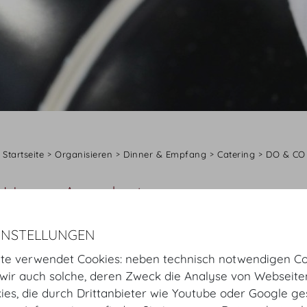
Startseite
Organisieren
Dinner & Empfang
Catering
DO & CO
Unser Angebot
Gerne richten wir uns bei der kulinarischen Auswahl n
INSTELLUNGEN
Bitte betrachten Sie folgende Zusammenstellungen als 
Ihnen gewünschten Art und Weise bzw. der Jahreszeit
te verwendet Cookies: neben technisch notwendigen Co
ir auch solche, deren Zweck die Analyse von Webseite
NATÜRLICH GENIESSEN
kies, die durch Drittanbieter wie Youtube oder Google ge