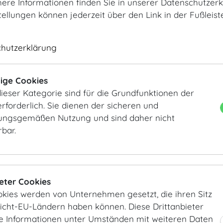
ere Informationen finden Sie in unserer Datenschutzerk
Green Buffet
tellungen können jederzeit über den Link in der Fußleis
Green Coffeebreak
BUFFET
chutzerklärung
Business Lunch
Traditionelles aus Österreich
ige Cookies
International
ieser Kategorie sind für die Grundfunktionen der
Französisch-Mediterran
rforderlich. Sie dienen der sicheren und
ngsgemäßen Nutzung und sind daher nicht
MENÜS
rbar.
3-Gang Menüs
4-Gang Menüs
5-Gang Menüs
ieter Cookies
COCKTAIL
okies werden von Unternehmen gesetzt, die ihren Sitz
Finger Food kalt
Nicht-EU-Ländern haben können. Diese Drittanbieter
Finger Food warm
ie Informationen unter Umständen mit weiteren Daten