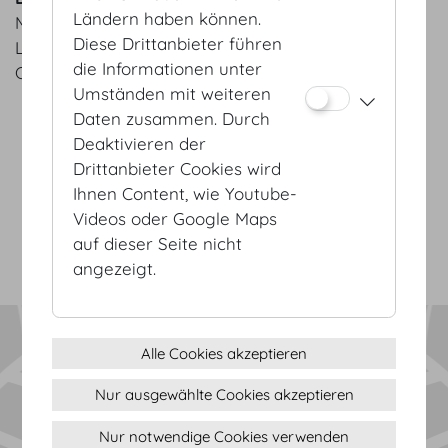
Ländern haben können.
MOTTO Nougatknödel | Beerenragout
Diese Drittanbieter führen
Lemontarte | Meringue
die Informationen unter
Crème Brûlée | Vanille | schwarzer Pfeffer
Umständen mit weiteren
Daten zusammen. Durch
Deaktivieren der
AGB
Drittanbieter Cookies wird
Datenschutz
Ihnen Content, wie Youtube-
Impressum
Videos oder Google Maps
Sitemap
auf dieser Seite nicht
(c) 2026 Hofburg Vienna, Heldenplatz, 1010 Wien
Seite drucken
angezeigt.
Cookie Einstellungen
Alle Cookies akzeptieren
Nur ausgewählte Cookies akzeptieren
Nur notwendige Cookies verwenden