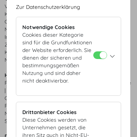
Vitello Tonnato | rosa Kalbsrücken | getrocknete
Zur Datenschutzerklärung
Kapern
Geräucherte Forelle | knusprige Erdäpfel | Fenchel |
Notwendige Cookies
Minze
Cookies dieser Kategorie
In Honig geschmorte bunte Wurzeln | reifer
sind für die Grundfunktionen
Ziegenkäse
der Website erforderlich. Sie
Kopfsalat | Shiso | Kerbel | Schnittlauch
dienen der sicheren und
MOTTO Bio-Brot aus der hauseigenen Backstube
bestimmungsgemäßen
Nutzung und sind daher
Hauptspeisen
nicht deaktivierbar.
Rosa gebratene Beiried | getrüffeltes Erdäpfelpüree
| Brösel-Karfiol
Gedämpfter Saibling | glacierte Ingwer-Karotten |
Petersilienpolenta
Drittanbieter Cookies
Miso-Melanzani | gepuffter Buchweizen | eingelegte
Diese Cookies werden von
Schalotten | Zwiebelpüree
Unternehmen gesetzt, die
ihren Sitz auch in Nicht-EU-
Desserts