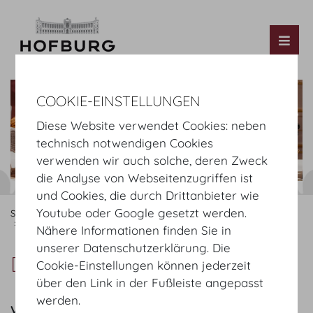
Tog
COOKIE-EINSTELLUNGEN
Diese Website verwendet Cookies: neben
technisch notwendigen Cookies
verwenden wir auch solche, deren Zweck
die Analyse von Webseitenzugriffen ist
und Cookies, die durch Drittanbieter wie
Youtube oder Google gesetzt werden.
Startseite
Organisieren
Catering
MOTTO
Angebot
Dinner Buffet Klassik
Nähere Informationen finden Sie in
unserer Datenschutzerklärung. Die
Dinner Buffet Klassik
Cookie-Einstellungen können jederzeit
über den Link in der Fußleiste angepasst
werden.
Vorspeisen