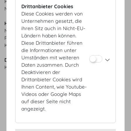
Kürbiscremesuppe | Kardamomcracker
Drittanbieter Cookies
MOTTO Bio-Brot aus der hauseigenen Backstube
Diese Cookies werden von
Unternehmen gesetzt, die
Hauptspeisen
ihren Sitz auch in Nicht-EU-
MOTTO Kalbsbutterschnitzel | Erdäpfelpüree |
Ländern haben können.
Röstzwiebel
Diese Drittanbieter führen
Kürbisgulasch | Linsen | Chili
die Informationen unter
Umständen mit weiteren
Dessert
Daten zusammen. Durch
Kaiserschmarrn | Apfelkompott vom Steirer Apfel
Deaktivieren der
Drittanbieter Cookies wird
Ihnen Content, wie Youtube-
Videos oder Google Maps
auf dieser Seite nicht
AGB
angezeigt.
Datenschutz
Impressum
Sitemap