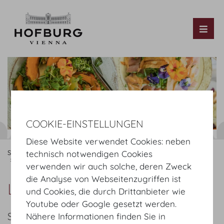
Tog
COOKIE-EINSTELLUNGEN
Diese Website verwendet Cookies: neben
Startseite
Organisieren
Catering
MOTTO
Angebot
technisch notwendigen Cookies
Lunch Buffet Light
verwenden wir auch solche, deren Zweck
die Analyse von Webseitenzugriffen ist
Lunch Buffet Light
und Cookies, die durch Drittanbieter wie
Youtube oder Google gesetzt werden.
SOMMER
Nähere Informationen finden Sie in