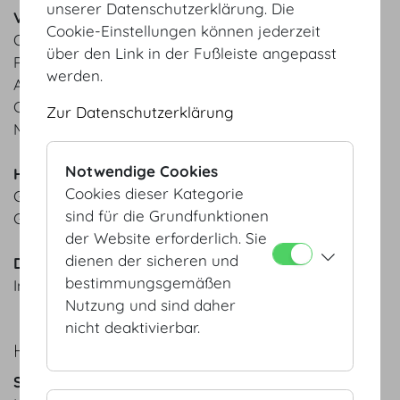
unserer Datenschutzerklärung. Die
Vorspeisen
Cookie-Einstellungen können jederzeit
Orientalischer Couscous Salat | Minze | Sultaninen |
über den Link in der Fußleiste angepasst
Paprika
werden.
Asiatischer Glasnudelsalat | grüner Spargel |
Cashewnüsse | Koriander
Zur Datenschutzerklärung
MOTTO Bio-Brot aus der hauseigenen Backstube
Notwendige Cookies
Hauptspeisen
Cookies dieser Kategorie
Grünes Thai Chicken Curry "Gaeng KhiaoWan"
sind für die Grundfunktionen
Gefüllte Paprika | Rollgerste | Tomatensauce
der Website erforderlich. Sie
dienen der sicheren und
Dessert
bestimmungsgemäßen
Ingwer-Karotten-Torte
Nutzung und sind daher
nicht deaktivierbar.
HERBST
Suppe