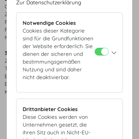
Zur Datenschutzerklärung
Gebeizte Bachforelle „Gut Dornau“ |
Zitronenbuttermilch | Rettich | grüner Apfel
Rosa gebratener Kalbstafelspitz | Trüffelraviolo |
Notwendige Cookies
Röstzwiebel-Gremolata | gegrillte Babykarotten
Cookies dieser Kategorie
MOTTO Apfelstrudel deconstructed
sind für die Grundfunktionen
der Website erforderlich. Sie
3 Gang Menü Herbst
dienen der sicheren und
Zitronenmarinierte Bio-Garnele | geschmorter
bestimmungsgemäßen
Treviso | Orange | Sesam
Nutzung und sind daher
Beiried | Purée de Paris | Karotten | Schalotten |
nicht deaktivierbar.
Brunnenkresse
Key Lime Cheesecake | salziges Karamelleis
Drittanbieter Cookies
Diese Cookies werden von
AGB
Unternehmen gesetzt, die
Datenschutz
ihren Sitz auch in Nicht-EU-
Impressum