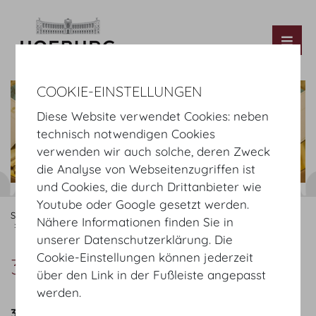
Tog
COOKIE-EINSTELLUNGEN
Diese Website verwendet Cookies: neben
technisch notwendigen Cookies
verwenden wir auch solche, deren Zweck
die Analyse von Webseitenzugriffen ist
und Cookies, die durch Drittanbieter wie
Youtube oder Google gesetzt werden.
Startseite
Organisieren
Catering
MOTTO
Angebot
Nähere Informationen finden Sie in
3-Gang Menüs
unserer Datenschutzerklärung. Die
Cookie-Einstellungen können jederzeit
3- Gang Menüs
über den Link in der Fußleiste angepasst
werden.
3 Gang Menü Sommer