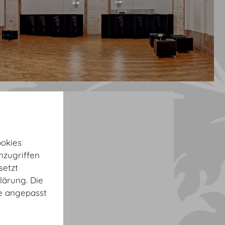
okies
nzugriffen
setzt
lärung. Die
te angepasst
Pax