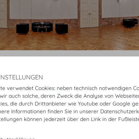
Startseite
Räume
Mezzanin
Hofburg Festsäle
Vorsaal
INSTELLUNGEN
Virtuelle Tour
Vorsaal
Raumplan
Setup
te verwendet Cookies: neben technisch notwendigen Co
ir auch solche, deren Zweck die Analyse von Webseite
kies, die durch Drittanbieter wie Youtube oder Google ge
Vorsaal Setup
ere Informationen finden Sie in unserer Datenschutzerk
tellungen können jederzeit über den Link in der Fußleis
Bankett
Kapazität: 180 