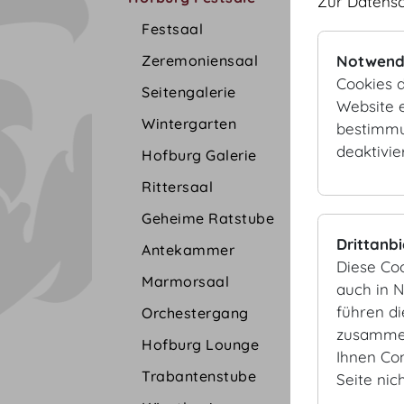
Zur Datens
Festsaal
Zeremoniensaal
Notwend
Cookies d
Seitengalerie
Website e
Wintergarten
bestimmu
deaktivie
Hofburg Galerie
Rittersaal
Geheime Ratstube
Drittanb
Antekammer
Diese Co
Marmorsaal
auch in 
führen d
Orchestergang
zusammen
Hofburg Lounge
Ihnen Co
Trabantenstube
Seite nic