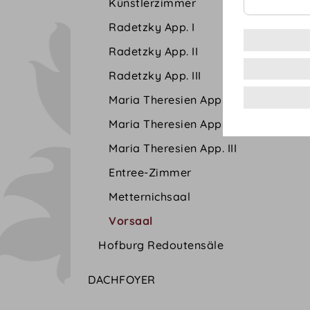
Künstlerzimmer
Radetzky App. I
Radetzky App. II
Radetzky App. III
Maria Theresien App. I
Maria Theresien App. II
Maria Theresien App. III
Entree-Zimmer
Metternichsaal
Vorsaal
Hofburg Redoutensäle
DACHFOYER