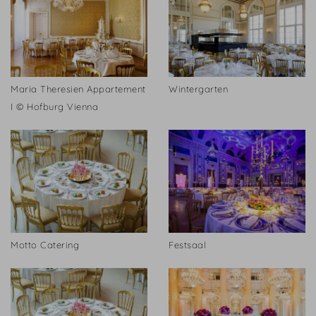
Maria Theresien Appartement
Wintergarten
I © Hofburg Vienna
Motto Catering
Festsaal