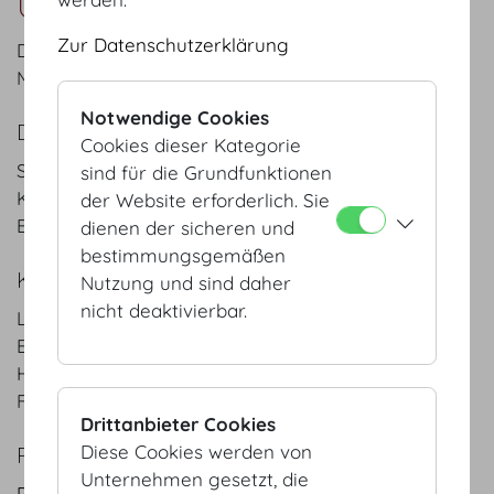
Untere Lounge
Zur Datenschutzerklärung
Der Raum lädt ein zu Kaffeepausen, kleinen
Meetings, Gesprächen und Entspannung.
Notwendige Cookies
DETAILS
Cookies dieser Kategorie
Sesselreihen: 70 Pax
sind für die Grundfunktionen
Klassenzimmer: 40 Pax
der Website erforderlich. Sie
Bankett: 70 Pax
dienen der sicheren und
bestimmungsgemäßen
KEYFACTS
Nutzung und sind daher
nicht deaktivierbar.
Länge
11
m
/
ft
Breite
8
m
/
ft
Höhe
4
m
/
ft
Fläche
88
m²
/
sqft
Drittanbieter Cookies
Diese Cookies werden von
PLÄNE
Unternehmen gesetzt, die
PDF