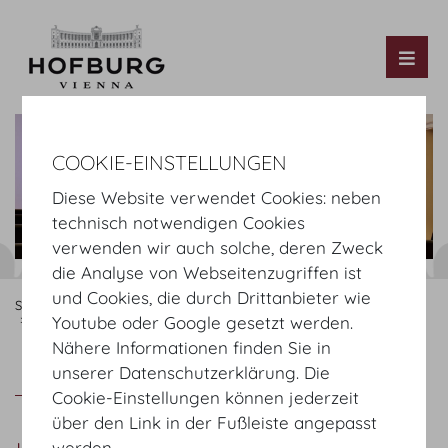
Tog
COOKIE-EINSTELLUNGEN
Diese Website verwendet Cookies: neben
technisch notwendigen Cookies
verwenden wir auch solche, deren Zweck
die Analyse von Webseitenzugriffen ist
und Cookies, die durch Drittanbieter wie
Startseite
Räume
Mezzanin
Hofburg Redoutensäle
Untere Lounge
Youtube oder Google gesetzt werden.
Nähere Informationen finden Sie in
unserer Datenschutzerklärung. Die
Untere Lounge
Setup
Cookie-Einstellungen können jederzeit
über den Link in der Fußleiste angepasst
werden.