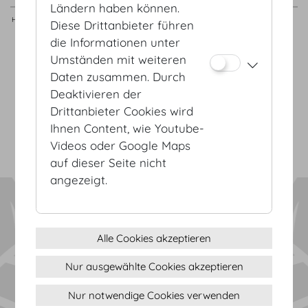
Ländern haben können.
Hofburg Lounge
-
-
-
88
17.3
x
5.1
x
6.3
Diese Drittanbieter führen
die Informationen unter
Umständen mit weiteren
AGB
Daten zusammen. Durch
Datenschutz
Deaktivieren der
Impressum
Drittanbieter Cookies wird
Sitemap
Ihnen Content, wie Youtube-
(c) 2026 Hofburg Vienna, Heldenplatz, 1010 Wien
Seite drucken
Videos oder Google Maps
Cookie Einstellungen
auf dieser Seite nicht
angezeigt.
Alle Cookies akzeptieren
Nur ausgewählte Cookies akzeptieren
Nur notwendige Cookies verwenden