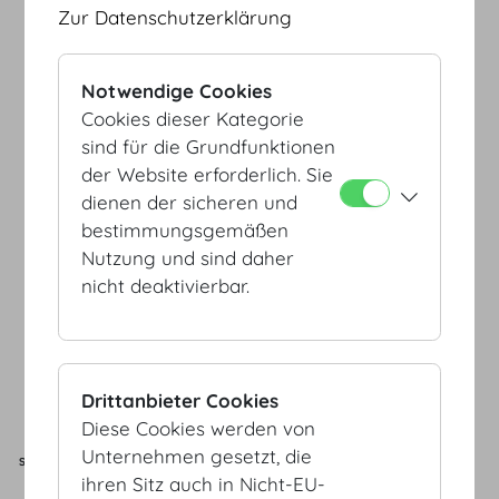
Zur Datenschutzerklärung
Notwendige Cookies
Cookies dieser Kategorie
sind für die Grundfunktionen
der Website erforderlich. Sie
dienen der sicheren und
bestimmungsgemäßen
Nutzung und sind daher
nicht deaktivierbar.
Drittanbieter Cookies
Diese Cookies werden von
Unternehmen gesetzt, die
SAAL
KAPAZITÄT
FLÄCHE
L x B x H
ihren Sitz auch in Nicht-EU-
m²
/
sqft
m
/
ft