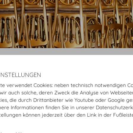
Startseite
Räume
Mezzanin
Hofburg Festsäle
Orchestergang
INSTELLUNGEN
te verwendet Cookies: neben technisch notwendigen Co
Orchestergang
Raumplan
ir auch solche, deren Zweck die Analyse von Webseite
kies, die durch Drittanbieter wie Youtube oder Google ge
Orchestergang
ere Informationen finden Sie in unserer Datenschutzerk
tellungen können jederzeit über den Link in der Fußleis
Dieser Raum bietet den Zugang zur Festsaal-Bühne für 