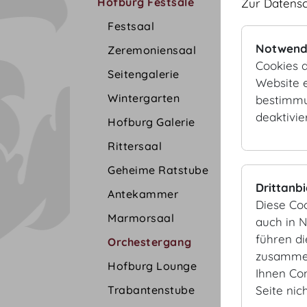
Hofburg Festsäle
Zur Datens
Festsaal
Notwend
Zeremoniensaal
Cookies d
Seitengalerie
Website e
Wintergarten
bestimmu
deaktivie
Hofburg Galerie
Rittersaal
Geheime Ratstube
Drittanb
Antekammer
Diese Co
Marmorsaal
auch in 
führen d
Orchestergang
zusammen
Hofburg Lounge
Ihnen Co
Trabantenstube
Seite nic