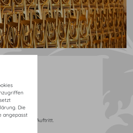
okies
nzugriffen
setzt
lärung. Die
te angepasst
den perfekten Auftritt.