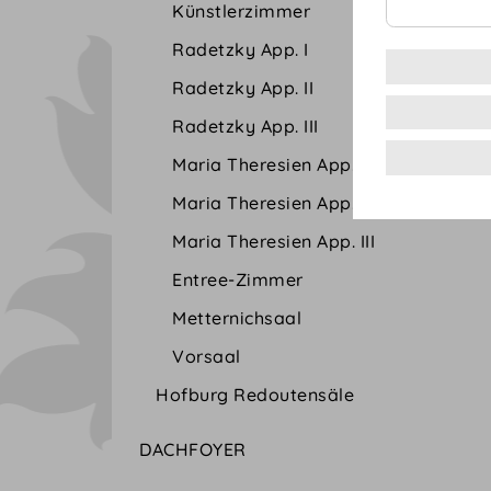
Künstlerzimmer
Radetzky App. I
Radetzky App. II
Radetzky App. III
Maria Theresien App. I
Maria Theresien App. II
Maria Theresien App. III
Entree-Zimmer
Metternichsaal
Vorsaal
Hofburg Redoutensäle
DACHFOYER