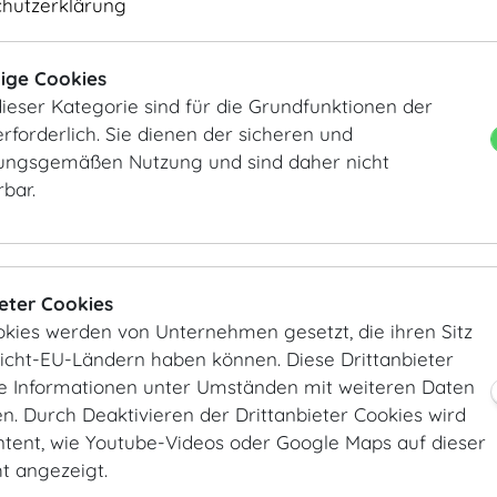
KEYFACTS
PLÄNE
chutzerklärung
Länge
23.8
m
/
ft
PDF
Breite
5.4
m
/
ft
CAD
ige Cookies
Höhe
6.6
m
/
ft
ieser Kategorie sind für die Grundfunktionen der
Fläche
129
m²
/
sqft
rforderlich. Sie dienen der sicheren und
ngsgemäßen Nutzung und sind daher nicht
KONTAKT
rbar.
vienna@hofburg.com
ieter Cookies
okies werden von Unternehmen gesetzt, die ihren Sitz
Nicht-EU-Ländern haben können. Diese Drittanbieter
ie Informationen unter Umständen mit weiteren Daten
. Durch Deaktivieren der Drittanbieter Cookies wird
ntent, wie Youtube-Videos oder Google Maps auf dieser
ht angezeigt.