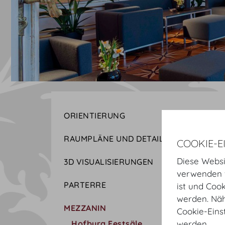
ORIENTIERUNG
RAUMPLÄNE UND DETAILS
COOKIE-E
Diese Websi
3D VISUALISIERUNGEN
verwenden w
PARTERRE
ist und Coo
werden. Näh
MEZZANIN
Cookie-Eins
Hofburg Festsäle
werden.