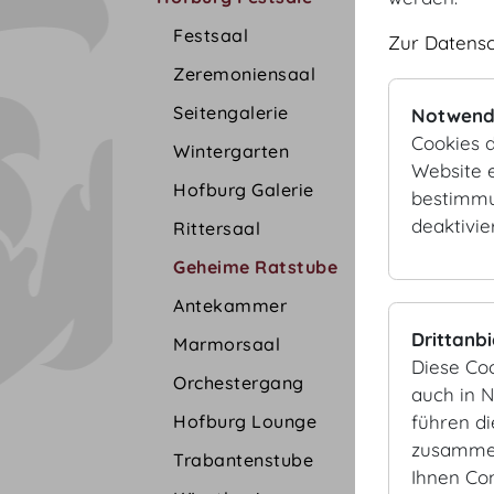
Festsaal
Zur Datens
Zeremoniensaal
Seitengalerie
Notwend
Cookies d
Wintergarten
Website e
Hofburg Galerie
bestimmu
deaktivie
Rittersaal
Geheime Ratstube
Antekammer
Drittanb
Marmorsaal
Diese Co
Orchestergang
auch in 
Hofburg Lounge
führen d
zusammen
Trabantenstube
Ihnen Co