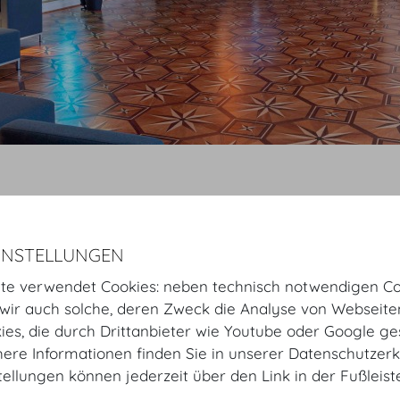
Startseite
Räume
Mezzanin
Hofburg Festsäle
Geheime Ratstu
Virtue
Geheime Ratstube
Raumplan
Setup
INSTELLUNGEN
te verwendet Cookies: neben technisch notwendigen Co
ir auch solche, deren Zweck die Analyse von Webseite
Geheime Ratstube
kies, die durch Drittanbieter wie Youtube oder Google ge
ere Informationen finden Sie in unserer Datenschutzerk
Der Repräsentationsraum Seiner Majestät lässt sich fü
tellungen können jederzeit über den Link in der Fußleis
und Aktivitäten adaptieren. Kaiser Franz Joseph I. pfleg