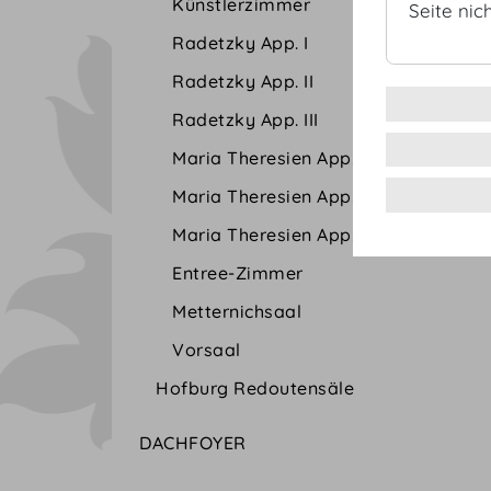
Künstlerzimmer
Seite nic
Radetzky App. I
Radetzky App. II
Radetzky App. III
Maria Theresien App. I
Maria Theresien App. II
Maria Theresien App. III
Entree-Zimmer
Metternichsaal
Vorsaal
Hofburg Redoutensäle
DACHFOYER