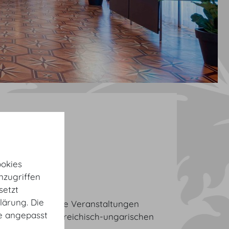
be
lle Tour
okies
nzugriffen
setzt
lärung. Die
r unterschiedliche Veranstaltungen
te angepasst
te hier die österreichisch-ungarischen