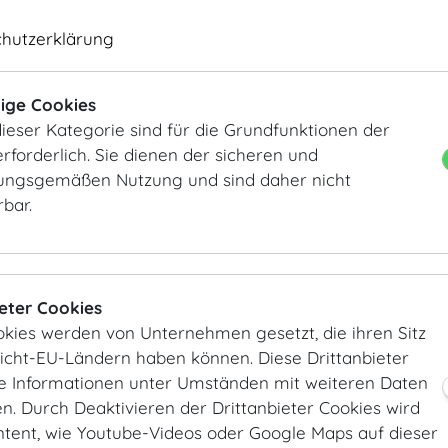
Delegationssitzungen zu eröffnen.
chutzerklärung
DETAILS
KEYFACTS
Sesselreihen: 180 Pax
Länge
16.6
m
/
ft
ige Cookies
Klassenzimmer: 84 pax
Breite
9.5
m
/
ft
ieser Kategorie sind für die Grundfunktionen der
Bankett: 120 Pax
Höhe
5.1
m
/
ft
rforderlich. Sie dienen der sicheren und
Fläche
158
m²
/
sqft
ngsgemäßen Nutzung und sind daher nicht
rbar.
KONTAKT
vienna@hofburg.com
GALERIE
ieter Cookies
okies werden von Unternehmen gesetzt, die ihren Sitz
Nicht-EU-Ländern haben können. Diese Drittanbieter
ie Informationen unter Umständen mit weiteren Daten
. Durch Deaktivieren der Drittanbieter Cookies wird
ntent, wie Youtube-Videos oder Google Maps auf dieser