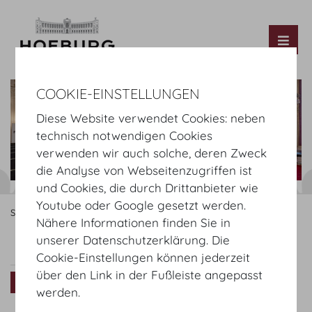
Tog
COOKIE-EINSTELLUNGEN
Diese Website verwendet Cookies: neben
technisch notwendigen Cookies
verwenden wir auch solche, deren Zweck
die Analyse von Webseitenzugriffen ist
und Cookies, die durch Drittanbieter wie
Youtube oder Google gesetzt werden.
Startseite
Räume
Mezzanin
Hofburg Festsäle
Rittersaal
Nähere Informationen finden Sie in
unserer Datenschutzerklärung. Die
Rittersaal
Raumplan
Setup
Cookie-Einstellungen können jederzeit
über den Link in der Fußleiste angepasst
Virtuelle Tour
werden.