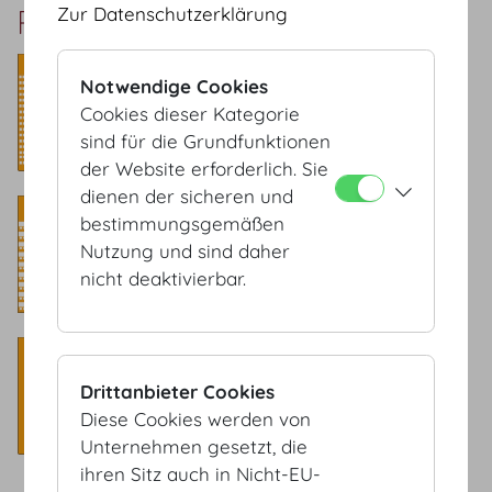
Rittersaal Setup
Zur Datenschutzerklärung
Sesselreihen
Notwendige Cookies
​Kapazität: 200 Pax
Cookies dieser Kategorie
sind für die Grundfunktionen
der Website erforderlich. Sie
dienen der sicheren und
Klassenzimmer
bestimmungsgemäßen
Nutzung und sind daher
​Kapazität: 105 Pax
nicht deaktivierbar.
Bankett
Drittanbieter Cookies
​Kapazität: 120 Pax
Diese Cookies werden von
Unternehmen gesetzt, die
ihren Sitz auch in Nicht-EU-