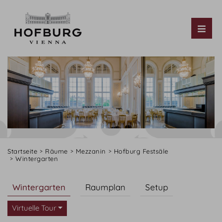
Tog
Startseite
Räume
Mezzanin
Hofburg Festsäle
Wintergarten
Wintergarten
Raumplan
Setup
Virtuelle Tour