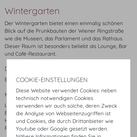
Wintergarten
Der Wintergarten bietet einen einmalig schönen
Blick auf die Prunkbauten der Wiener Ringstraße
wie die Museen, das Parlament und das Rathaus.
Dieser Raum ist besonders beliebt als Lounge, Bar
und Café-Restaurant.
DETAILS
COOKIE-EINSTELLUNGEN
Bankett: 160 Pax
Diese Website verwendet Cookies: neben
KEYFACTS
technisch notwendigen Cookies
Länge
19.6
m
/
ft
verwenden wir auch solche, deren Zweck
Breite
13.9
m
/
ft
die Analyse von Webseitenzugriffen ist
Höhe
11.4
m
/
ft
und Cookies, die durch Drittanbieter wie
Fläche
272
m²
/
sqft
Youtube oder Google gesetzt werden.
Nähere Informationen finden Sie in