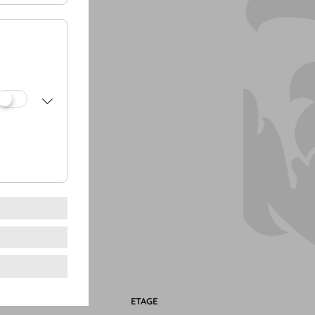
NTRANCE
Z/
ÄLE
L x B x H
ETAGE