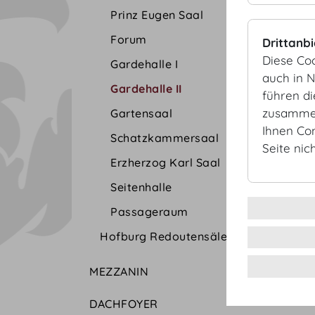
Prinz Eugen Saal
Forum
Drittanb
Diese Co
Gardehalle I
auch in 
Gardehalle II
führen d
zusammen
Gartensaal
Ihnen Co
Schatzkammersaal
Seite nic
Erzherzog Karl Saal
Seitenhalle
Passageraum
Hofburg Redoutensäle
MEZZANIN
DACHFOYER