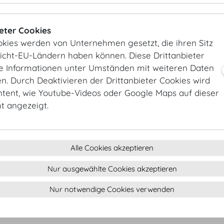
ieter Cookies
okies werden von Unternehmen gesetzt, die ihren Sitz
EINGANG/E
Nicht-EU-Ländern haben können. Diese Drittanbieter
JOSEFSPLAT
EINGANG/ENTRANCE SCHWEIZERHOF/
REDOUTENS
BOTSCHAFTERSTIEGE
ie Informationen unter Umständen mit weiteren Daten
. Durch Deaktivieren der Drittanbieter Cookies wird
ntent, wie Youtube-Videos oder Google Maps auf dieser
ht angezeigt.
Alle Cookies akzeptieren
Nur ausgewählte Cookies akzeptieren
Nur notwendige Cookies verwenden
EINGANG/ENTRANCE
HELDENPLATZ
SAAL
KAPAZITÄT
FLÄCHE