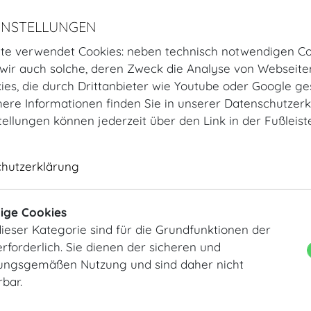
INSTELLUNGEN
te verwendet Cookies: neben technisch notwendigen Co
ir auch solche, deren Zweck die Analyse von Webseite
kies, die durch Drittanbieter wie Youtube oder Google ge
ere Informationen finden Sie in unserer Datenschutzerk
tellungen können jederzeit über den Link in der Fußleis
Startseite
Räume
Parterre
Hofburg Festsäle
Gardehalle II
chutzerklärung
Gardehalle II
Raumplan
ige Cookies
ieser Kategorie sind für die Grundfunktionen der
rforderlich. Sie dienen der sicheren und
ngsgemäßen Nutzung und sind daher nicht
rbar.