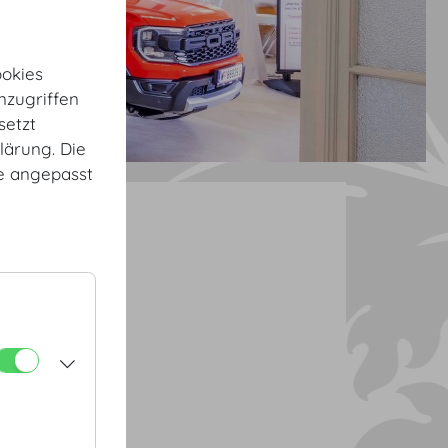
okies
nzugriffen
setzt
lärung. Die
te angepasst