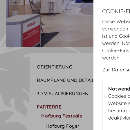
COOKIE-E
Diese Websi
verwenden w
ist und Coo
werden. Näh
Cookie-Eins
werden.
ORIENTIERUNG
Zur Datens
RAUMPLÄNE UND DETAILS
Notwend
3D VISUALISIERUNGEN
Cookies d
Website e
PARTERRE
bestimmu
Hofburg Festsäle
deaktivie
Hofburg Foyer