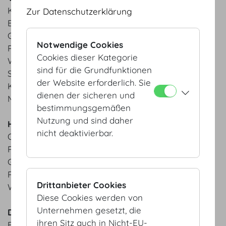
Kalbstafelspitz | Marchfelder Spargelsalat |
Zur Datenschutzerklärung
Erdbeerchutney
Gebeizte Lachsforelle | Rettich | Radieschen |
Notwendige Cookies
Petersilienmousse
Cookies dieser Kategorie
Weinbergpfirsich | Gurke | Sojajoghurt |
sind für die Grundfunktionen
Sauerampfer
der Website erforderlich. Sie
Kopfsalat | Shiso | Kerbel | Schnittlauch
dienen der sicheren und
MOTTO Bio-Brot aus der hauseigenen Backstube
bestimmungsgemäßen
Nutzung und sind daher
Hauptspeisen
nicht deaktivierbar.
Ofen-Zitronenhuhn | wilder Brokkoli |
Rosmarinerdäpfel
Gebratener Kabeljau | Quinoa | Kräuterseitlinge
Ricotta-Ravioli | gebratene Eierschwammerl |
Drittanbieter Cookies
Wiesenkräuter
Diese Cookies werden von
Unternehmen gesetzt, die
Desserts
ihren Sitz auch in Nicht-EU-
Erdbeeren | Sauerrahm | Meringue