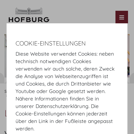
Tog
COOKIE-EINSTELLUNGEN
Diese Website verwendet Cookies: neben
technisch notwendigen Cookies
verwenden wir auch solche, deren Zweck
die Analyse von Webseitenzugriffen ist
und Cookies, die durch Drittanbieter wie
Youtube oder Google gesetzt werden.
Startseite
Organisieren
Catering
MOTTO
Angebot
Lunch Buffet Klassik
Nähere Informationen finden Sie in
unserer Datenschutzerklärung. Die
Lunch Buffet Klassik
Cookie-Einstellungen können jederzeit
über den Link in der Fußleiste angepasst
werden.
Vorspeisen