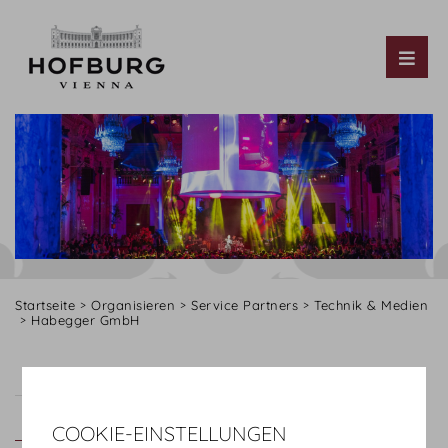
Tog
Startseite
Organisieren
Service Partners
Technik & Medien
Habegger GmbH
AV-Professional GmbH
Bernhard AV GmbH
Habegger GmbH
COOKIE-EINSTELLUNGEN