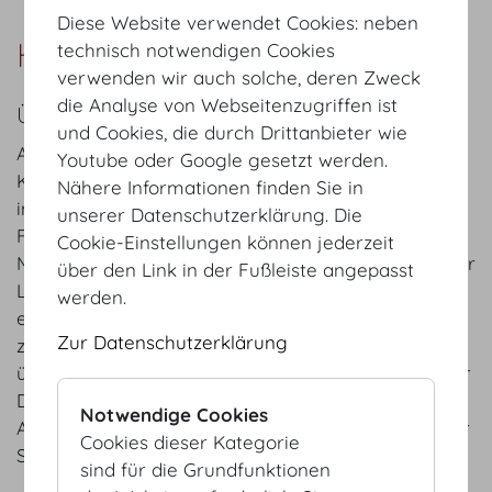
Diese Website verwendet Cookies: neben
Habegger GmbH
technisch notwendigen Cookies
verwenden wir auch solche, deren Zweck
die Analyse von Webseitenzugriffen ist
ÜBER UNS
und Cookies, die durch Drittanbieter wie
Als internationaler Dienstleister in der Live-
Youtube oder Google gesetzt werden.
Kommunikation setzen wir weltweit Events,
Nähere Informationen finden Sie in
immersive Erlebnisräume & Ausstellungen sowie
unserer Datenschutzerklärung. Die
Filmproduktionen um – physisch, hybrid und digital.
Cookie-Einstellungen können jederzeit
Mit unserem breit aufgestellten Team sind wir in der
über den Link in der Fußleiste angepasst
Lage, unseren Kundinnen und Kunden einen
werden.
einzigartigen Rundum-Service zu bieten. Dabei
Zur Datenschutzerklärung
zeichnet uns die Liebe zur Komplexität und zu
überraschenden Lösungen aus. Im Rahmen unserer
Dienstleistungen stehen wir Ihnen vom ersten
Notwendige Cookies
Aufkeimen einer Idee bis zur finalen Umsetzung zur
Cookies dieser Kategorie
Seite.
sind für die Grundfunktionen