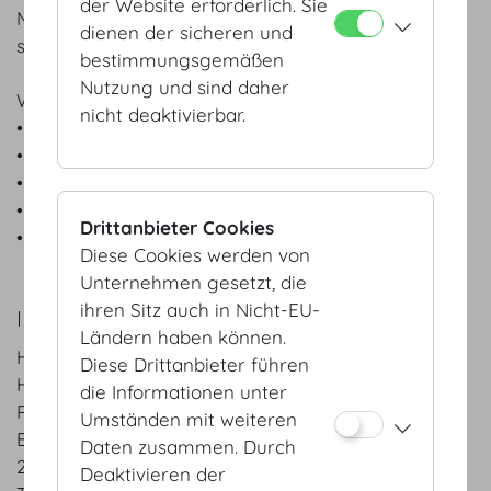
der Website erforderlich. Sie
Mit bedingungsloser Hingabe – durchdacht und
dienen der sicheren und
strategisch – mit dem Ziel, Menschen zu berühren.
bestimmungsgemäßen
Nutzung und sind daher
Wir bieten
nicht deaktivierbar.
• Veranstaltungstechnik
• Planung
• Film & Grafik
• Digitale Lösungen
Drittanbieter Cookies
• Rauminszenierung
Diese Cookies werden von
Unternehmen gesetzt, die
ihren Sitz auch in Nicht-EU-
IHR ANSPRECHPARTNER
Ländern haben können.
Habegger GmbH
Diese Drittanbieter führen
Herr Christoph Trauner
die Informationen unter
Projektmanager
Umständen mit weiteren
Betriebsstraße I/1
Daten zusammen. Durch
2482 Münchendorf
Deaktivieren der