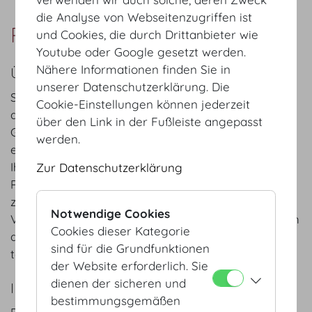
die Analyse von Webseitenzugriffen ist
Plantical GmbH
und Cookies, die durch Drittanbieter wie
Youtube oder Google gesetzt werden.
Nähere Informationen finden Sie in
ÜBER UNS
unserer Datenschutzerklärung. Die
Seit vielen Jahren gelingt es uns, Veranstaltungen
Cookie-Einstellungen können jederzeit
durch unsere Grünpflanzen und
über den Link in der Fußleiste angepasst
Grünpflanzendekorationen zu begleiten, und ihnen
werden.
einen unvergesslichen Charakter zu verleihen.
Ihnen stehen mehrere hundert ausgesuchte
Zur Datenschutzerklärung
Pflanzen und eine Vielzahl wunderschöner Gefäße
zur Verfügung. Wir unterstützen Sie bei der
Notwendige Cookies
Veranstaltungsplanung und -umsetzung hinsichtlich
Cookies dieser Kategorie
der Gründekoration durch unkomplizierte und
sind für die Grundfunktionen
termingenaue Leistungen unsererseits.
der Website erforderlich. Sie
dienen der sicheren und
IHR ANSPRECHPARTNER:
bestimmungsgemäßen