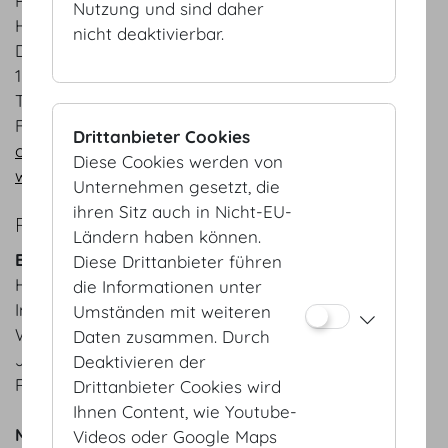
Plantical GmbH
Nutzung und sind daher
Herr Dr. Christoph Calice
nicht deaktivierbar.
Donaufelderstr. 121a
1210 Wien
T +43 1 7283540
F +43 1 728354040
Drittanbieter Cookies
office@plantical.at
Diese Cookies werden von
www.plantical.at
Unternehmen gesetzt, die
ihren Sitz auch in Nicht-EU-
REFERENZEN
Ländern haben können.
Bälle
Diese Drittanbieter führen
HOFBURG Silvesterball, Ball der Offiziere,
die Informationen unter
Immobilienball, Ball der BOKU, Gala der Wiener
Umständen mit weiteren
Wirtschaft, IAEA Gala, OSCE Gala, Zuckerbäckerball,
Daten zusammen. Durch
Juristenball, Philharmonikerball, Techniker Cercle,
Deaktivieren der
Rosenball, Altschottenball, Fete Imperial, Opernball
Drittanbieter Cookies wird
Ihnen Content, wie Youtube-
Messen
Videos oder Google Maps