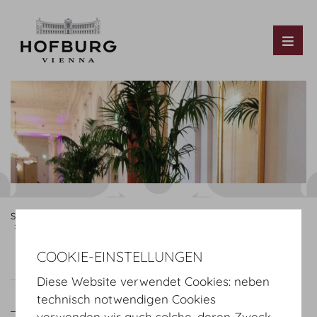
Tog
Startseite
Organisieren
Kongress & Tagung
Service
Blumen & Pflanzen
Plantical GmbH
COOKIE-EINSTELLUNGEN
blumenkultur
Doll's Blumen
Diese Website verwendet Cookies: neben
Plantical GmbH
technisch notwendigen Cookies
verwenden wir auch solche, deren Zweck