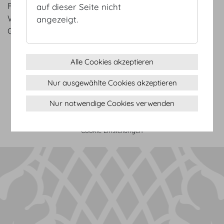
Ferienmesse, Autoshow, ECR, La Donna, Gewinn,
auf dieser Seite nicht
Wohnen & Interieur, Futura Salzburg, SMART Linz,
angezeigt.
Gründermesse Graz, ITnT
Alle Cookies akzeptieren
AGB
Datenschutz
Nur ausgewählte Cookies akzeptieren
Impressum
Nur notwendige Cookies verwenden
Sitemap
(c) 2026 Hofburg Vienna, Heldenplatz, 1010 Wien
Seite drucken
Cookie Einstellungen