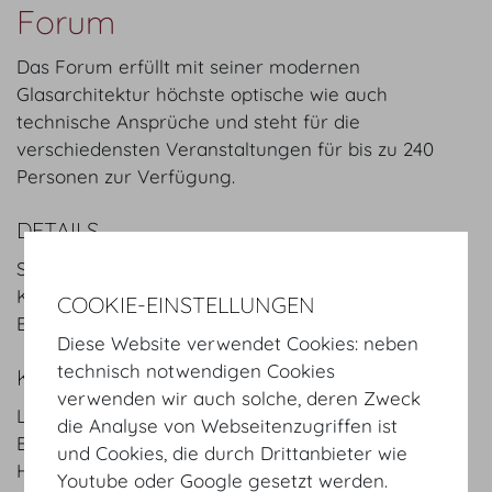
Forum
Das Forum erfüllt mit seiner modernen
Glasarchitektur höchste optische wie auch
technische Ansprüche und steht für die
verschiedensten Veranstaltungen für bis zu 240
Personen zur Verfügung.
DETAILS
Sesselreihen: 240 Pax
Klassenzimmer: 120 Pax
COOKIE-EINSTELLUNGEN
Bankett: 130 Pax
Diese Website verwendet Cookies: neben
technisch notwendigen Cookies
KEYFACTS
verwenden wir auch solche, deren Zweck
Länge
24.4
m
/
ft
die Analyse von Webseitenzugriffen ist
Breite
10.5
m
/
ft
und Cookies, die durch Drittanbieter wie
Höhe
6.4
m
/
ft
Youtube oder Google gesetzt werden.