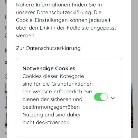
Fläche
256
m²
/
sqft
Nähere Informationen finden Sie in
unserer Datenschutzerklärung. Die
PLÄNE
Cookie-Einstellungen können jederzeit
PDF
über den Link in der Fußleiste angepasst
CAD
werden.
Zur Datenschutzerklärung
KONTAKT
vienna@hofburg.com
Notwendige Cookies
GALERIE
Cookies dieser Kategorie
sind für die Grundfunktionen
der Website erforderlich. Sie
dienen der sicheren und
bestimmungsgemäßen
Nutzung und sind daher
nicht deaktivierbar.
Forum
Forum