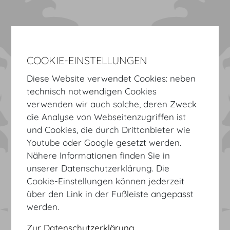
COOKIE-EINSTELLUNGEN
Diese Website verwendet Cookies: neben
technisch notwendigen Cookies
verwenden wir auch solche, deren Zweck
Willkommen im
die Analyse von Webseitenzugriffen ist
Kongresszentrum Hofburg.
und Cookies, die durch Drittanbieter wie
Youtube oder Google gesetzt werden.
Nähere Informationen finden Sie in
INTERNATIONALES KONGRESS- UND
unserer Datenschutzerklärung. Die
VERANSTALTUNGSZENTRUM
Cookie-Einstellungen können jederzeit
HOFBURG
über den Link in der Fußleiste angepasst
IM HERZEN DER STADT.
werden.
Virtuelle Tour
Zur Datenschutzerklärung